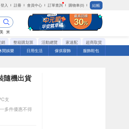
結帳
登入
註冊
會員中心
訂單查詢
購物車(0)
美
米
促銷
整箱購划算
活動總覽
家速配
超商取貨
休閒娛樂
日用生活
傢俱寢飾
服飾鞋包
裝隨機出貨
3PC支
送一多件優惠不得