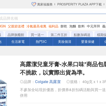
萬家福服務
PROSPERITY PLAZA APP下載
IGN
父親節送禮
冷氣最高省萬
福利品
餅乾
泡麵
飲料
中元拜拜
義
衛生紙
城
品牌旗艦館
買一送一
第二件五折
點數加碼送
檔期
泡
生活家電
熱門3C
美妝個清
嬰童保健
高露潔兒童牙膏-水果口味*商品包
不挑款，以實際出貨為準。
◎品牌：
Colgate 高露潔
◎規格： 40g克 x 1 x 
不參加全站現折優惠，折價券&折扣碼活動與買一
併用