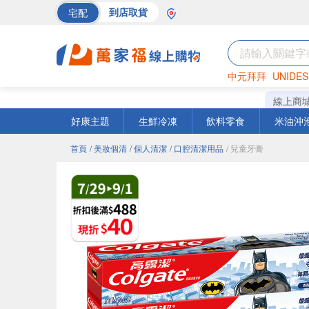
宅配
到店取貨
中元拜拜
UNIDES
海苔
巧克力
罐頭
線上商
好康主題
生鮮冷凍
飲料零食
米油沖
首頁
/ 美妝個清
/ 個人清潔
/ 口腔清潔用品
/ 兒童牙膏