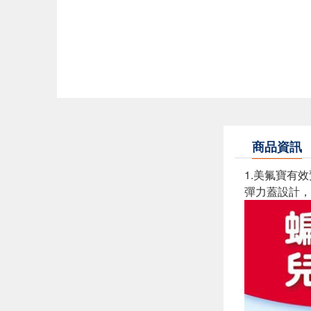
商品資訊
1.美氟寶有
彈力蓋設計，