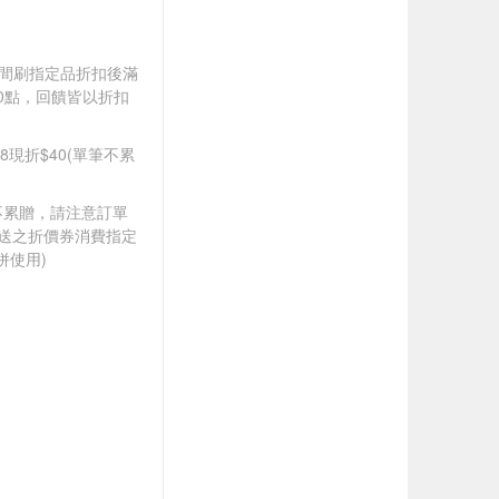
).牙間刷指定品折扣後滿
100點，回饋皆以折扣
88現折$40(單筆不累
筆不累贈，請注意訂單
贈送之折價券消費指定
併使用)