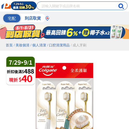
宅配
到店取貨
首頁
/ 美妝個清
/ 個人清潔
/ 口腔清潔用品
/ 成人牙刷