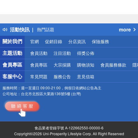
偏遠地區配送
詐騙網頁！請小心！
得獎公告
活動快訊
more
熱門話題
銀行優惠
關於我們
官網
促銷目錄
分店資訊
保險服務
偏遠地區配送
詐騙網頁！請小心！
主題活動
會員活動
注目活動
得獎公佈
會員專區
會員專區
大宗採購
購物須知
會員服務條款
隱
客服中心
常見問題
服務公告
意見信箱
服務時間：
週一至週日 09:00-21:00，例假日依網站公告為主
公司地址：
台北市北投區大業路136號5樓 (台灣)
食品業者登錄字號 A-122662550-00000-6
Copyright©2026 Uni-Prosperity Lifestyle Corp. All Right Reserved