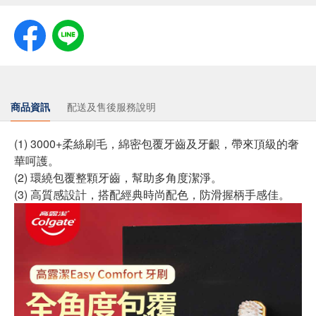
商品資訊
配送及售後服務說明
(1) 3000+柔絲刷毛，綿密包覆牙齒及牙齦，帶來頂級的奢
華呵護。
(2) 環繞包覆整顆牙齒，幫助多角度潔淨。
(3) 高質感設計，搭配經典時尚配色，防滑握柄手感佳。