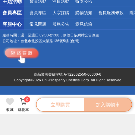
主題活動
會員活動
注目活動
得獎公佈
會員專區
會員專區
大宗採購
購物須知
會員服務條款
隱
客服中心
常見問題
服務公告
意見信箱
服務時間：
週一至週日 09:00-21:00，例假日依網站公告為主
公司地址：
台北市北投區大業路136號5樓 (台灣)
食品業者登錄字號 A-122662550-00000-6
Copyright©2026 Uni-Prosperity Lifestyle Corp. All Right Reserved
0
立即購買
加入購物車
收藏
購物車