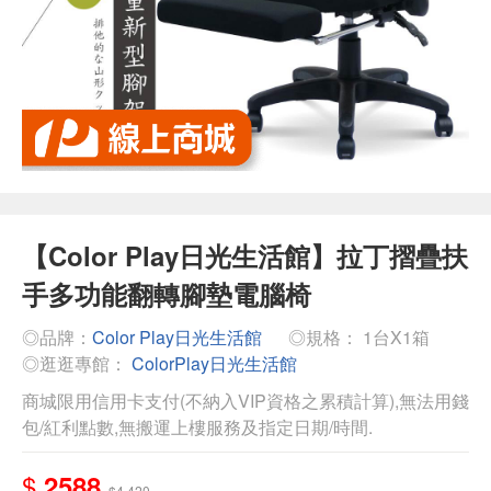
【Color Play日光生活館】拉丁摺疊扶
手多功能翻轉腳墊電腦椅
◎品牌：
Color Play日光生活館
◎規格： 1台X1箱
◎逛逛專館：
ColorPlay日光生活館
商城限用信用卡支付(不納入VIP資格之累積計算),無法用錢
包/紅利點數,無搬運上樓服務及指定日期/時間.
$
2588
$4,420