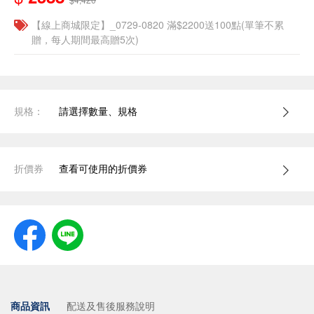
【線上商城限定】_0729-0820 滿$2200送100點(單筆不累
贈，每人期間最高贈5次)
規格：
請選擇數量、規格
折價券
查看可使用的折價券
商品資訊
配送及售後服務說明