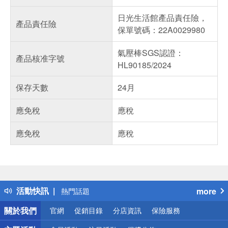
日光生活館產品責任險，
產品責任險
保單號碼：22A0029980
氣壓棒SGS認證：
產品核准字號
HL90185/2024
保存天數
24月
應免稅
應稅
應免稅
應稅
偏遠地區配送
詐騙網頁！請小心！
得獎公告
活動快訊
more
熱門話題
銀行優惠
關於我們
官網
促銷目錄
分店資訊
保險服務
偏遠地區配送
詐騙網頁！請小心！