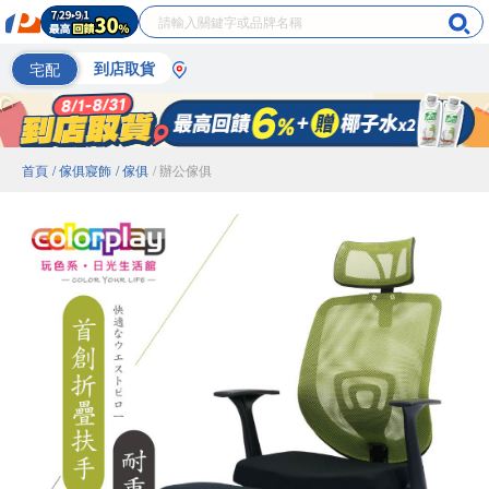
宅配
到店取貨
首頁
/ 傢俱寢飾
/ 傢俱
/ 辦公傢俱