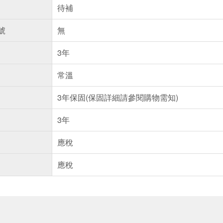
待補
號
無
3年
常溫
3年保固(保固詳細請參閱購物需知)
3年
應稅
應稅