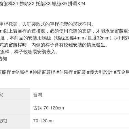
m] 窗簾桿X1 飾頭X2 托架X3 螺絲X9 掛環X24
的單桿托架，與訂製款式的單桿托架的形状不同。
60cm以上窗簾桿的連接處，必須使用托架的支撐，才能承受窗簾重
加強度，本商品的安裝用螺絲（螺絲直徑4mm / 長度32mm）採用
款式的窗簾桿時，內側的桿子會有較難安裝的情況發生。
動窗簾桿，桿子較容易安裝崁入。
告知
窗簾桿 #金屬桿 #伸縮窗簾桿 #伸縮桿 #窗簾 #義大利設計 #五金用品
家
台灣
古銅,70-120cm
樣式)
70-120cm