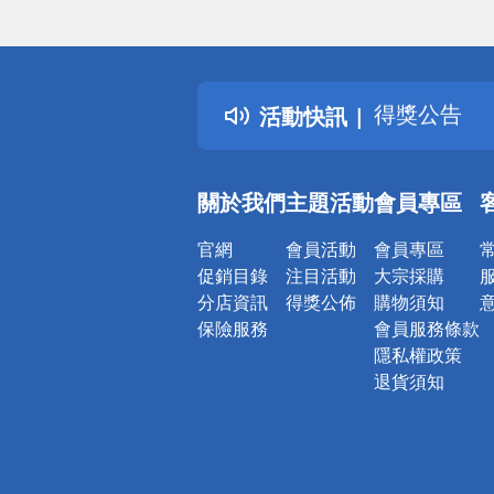
偏遠地區配
詐騙網頁！
得獎公告
活動快訊
熱門話題
銀行優惠
偏遠地區配
關於我們
主題活動
會員專區
詐騙網頁！
官網
會員活動
會員專區
促銷目錄
注目活動
大宗採購
分店資訊
得獎公佈
購物須知
保險服務
會員服務條款
隱私權政策
退貨須知