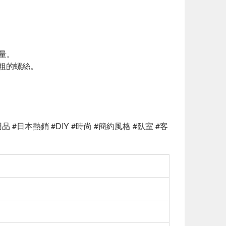
量。
較粗的螺絲。
 #日本熱銷 #DIY #時尚 #簡約風格 #臥室 #客