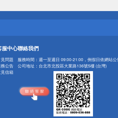
送
請小心！
送
客服中心
聯絡我們
請小心！
常見問題
服務時間：
週一至週日 09:00-21:00，例假日依網站
服務公告
公司地址：
台北市北投區大業路136號5樓 (台灣)
意見信箱