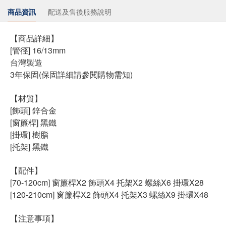
商品資訊
配送及售後服務說明
【商品詳細】
[管徑] 16/13mm
台灣製造
3年保固(保固詳細請參閱購物需知)
【材質】
[飾頭] 鋅合金
[窗簾桿] 黑鐵
[掛環] 樹脂
[托架] 黑鐵
【配件】
[70-120cm] 窗簾桿X2 飾頭X4 托架X2 螺絲X6 掛環X28
[120-210cm] 窗簾桿X2 飾頭X4 托架X3 螺絲X9 掛環X48
【注意事項】