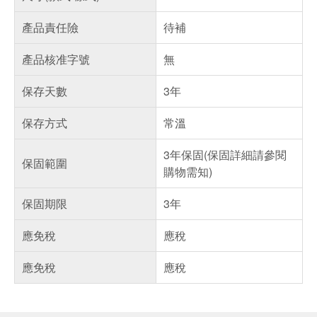
產品責任險
待補
產品核准字號
無
保存天數
3年
保存方式
常溫
3年保固(保固詳細請參閱
保固範圍
購物需知)
保固期限
3年
應免稅
應稅
應免稅
應稅
偏遠地區配送