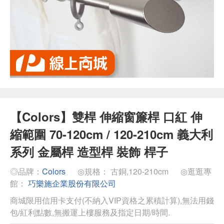
【Colors】雙桿 伸縮窗簾桿 口紅 伸
縮範圍 70-120cm / 120-210cm 義大利
系列 金屬桿 造型桿 裝飾 桿子
◎品牌：
Colors
◎規格： 古銅,120-210cm
◎逛逛專
館：
巧樂施企業股份有限公司
商城限用信用卡支付(不納入VIP資格之累積計算),無法用錢
包/紅利點數,無搬運上樓服務及指定日期/時間.