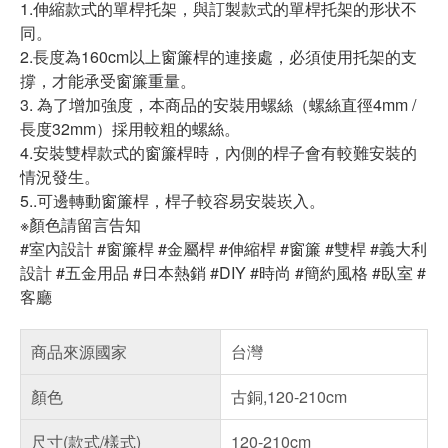
1.伸縮款式的單桿托架，與訂製款式的單桿托架的形状不
同。
2.長度為160cm以上窗簾桿的連接處，必須使用托架的支
撐，才能承受窗簾重量。
3. 為了增加強度，本商品的安裝用螺絲（螺絲直徑4mm /
長度32mm）採用較粗的螺絲。
4.安裝雙桿款式的窗簾桿時，內側的桿子會有較難安裝的
情況發生。
5..可邊轉動窗簾桿，桿子較容易安裝崁入。
※顏色請留言告知
#室內設計 #窗簾桿 #金屬桿 #伸縮桿 #窗簾 #雙桿 #義大利
設計 #五金用品 #日本熱銷 #DIY #時尚 #簡約風格 #臥室 #
客廳
商品來源國家
台灣
顏色
古銅,120-210cm
尺寸(款式/樣式)
120-210cm