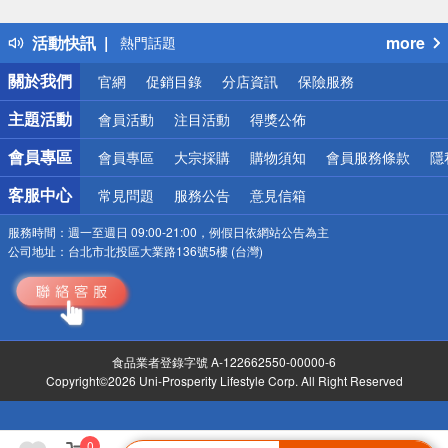
詐騙網頁！請小心！
得獎公告
活動快訊
more
熱門話題
銀行優惠
關於我們
官網
促銷目錄
分店資訊
保險服務
偏遠地區配送
詐騙網頁！請小心！
主題活動
會員活動
注目活動
得獎公佈
會員專區
會員專區
大宗採購
購物須知
會員服務條款
隱
客服中心
常見問題
服務公告
意見信箱
服務時間：
週一至週日 09:00-21:00，例假日依網站公告為主
公司地址：
台北市北投區大業路136號5樓 (台灣)
食品業者登錄字號 A-122662550-00000-6
Copyright©2026 Uni-Prosperity Lifestyle Corp. All Right Reserved
0