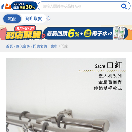
宅配
到店取貨
首頁
/ 傢俱寢飾
/ 門簾窗簾．桌巾
/ 門簾