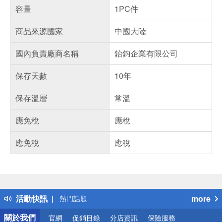
容量
1PC件
商品來源國家
中國大陸
國內負責廠商名稱
鈶鈞企業有限公司
保存天數
10年
保存溫層
常溫
應免稅
應稅
應免稅
應稅
偏遠地區配送
詐騙網頁！請小心！
得獎公告
活動快訊
more
熱門話題
銀行優惠
關於我們
官網
促銷目錄
分店資訊
保險服務
偏遠地區配送