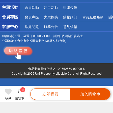
詐騙網頁！請小心！
主題活動
會員活動
注目活動
得獎公佈
會員專區
會員專區
大宗採購
購物須知
會員服務條款
隱
客服中心
常見問題
服務公告
意見信箱
服務時間：
週一至週日 09:00-21:00，例假日依網站公告為主
公司地址：
台北市北投區大業路136號5樓 (台灣)
食品業者登錄字號 A-122662550-00000-6
Copyright©2026 Uni-Prosperity Lifestyle Corp. All Right Reserved
0
立即購買
加入購物車
收藏
購物車