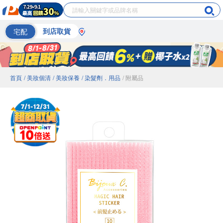
宅配
到店取貨
首頁
/ 美妝個清
/ 美妝保養
/ 染髮劑．用品
/ 附屬品