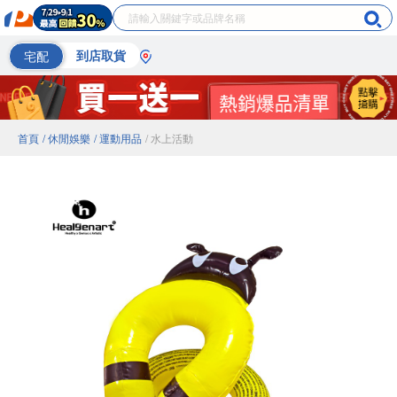
宅配
到店取貨
首頁
/ 休閒娛樂
/ 運動用品
/ 水上活動