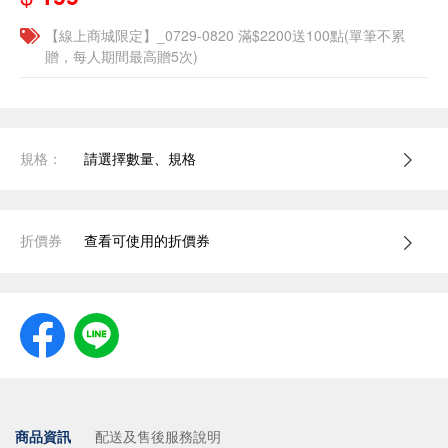
【線上商城限定】_0729-0820 滿$2200送100點(單筆不累
贈，每人期間最高贈5次)
規格：
請選擇數量、規格
折價券
查看可使用的折價券
商品資訊
配送及售後服務說明