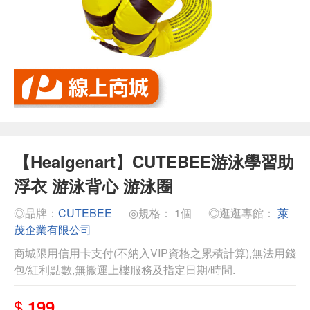
【Healgenart】CUTEBEE游泳學習助
浮衣 游泳背心 游泳圈
◎品牌：
CUTEBEE
◎規格： 1個
◎逛逛專館：
萊
茂企業有限公司
商城限用信用卡支付(不納入VIP資格之累積計算),無法用錢
包/紅利點數,無搬運上樓服務及指定日期/時間.
$
199