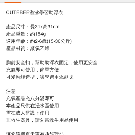
CUTEBEE游泳學習助浮衣
產品尺寸：長31x高31cm
產品重量：約184g
適用年齡：約2-6歲(15-30公斤)
產品材質：聚氯乙烯
胸前安全扣，幫助助浮衣固定，使用更安全
充氣即可使用，簡單方便
可愛蜜蜂造型，讓學習更添趣味
注意
充氣產品充八分滿即可
本產品只供在淺水區使用
需在成人監護下使用
非救生器具，請勿當救生用品使用
讓您這個夏天更有趣好玩^^