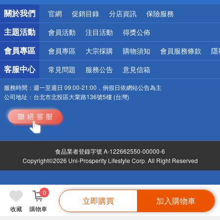
銀行優惠
關於我們
官網
促銷目錄
分店資訊
保險服務
偏遠地區配送
詐騙網頁！請小心！
主題活動
會員活動
注目活動
得獎公佈
會員專區
會員專區
大宗採購
購物須知
會員服務條款
隱
客服中心
常見問題
服務公告
意見信箱
服務時間：
週一至週日 09:00-21:00，例假日依網站公告為主
公司地址：
台北市北投區大業路136號5樓 (台灣)
食品業者登錄字號 A-122662550-00000-6
Copyright©2026 Uni-Prosperity Lifestyle Corp. All Right Reserved
0
立即購買
加入購物車
收藏
購物車