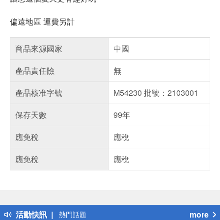
偏遠地區 運費另計
商品來源國家
中國
產品責任險
無
產品核准字號
M54230 批號：2103001
保存天數
99年
應免稅
應稅
應免稅
應稅
偏遠地區配送
詐騙網頁！請小心！
得獎公告
活動快訊
more
熱門話題