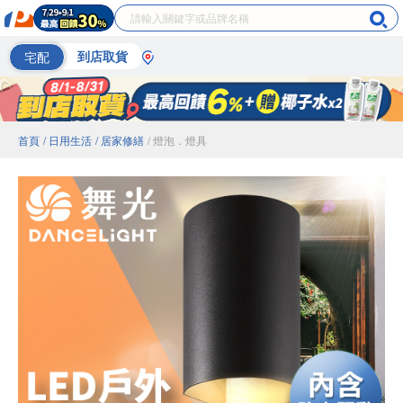
宅配
到店取貨
首頁
/ 日用生活
/ 居家修繕
/ 燈泡．燈具