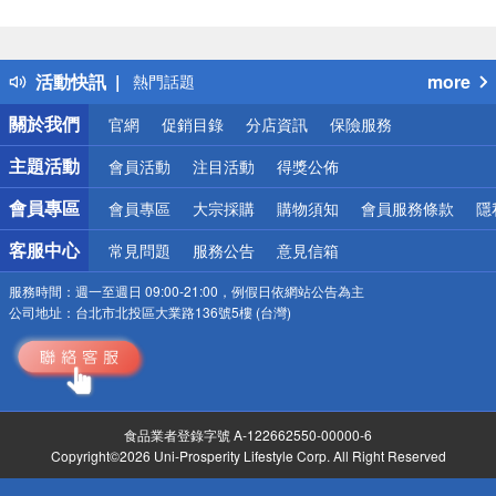
偏遠地區配送
詐騙網頁！請小心！
得獎公告
活動快訊
more
熱門話題
銀行優惠
關於我們
官網
促銷目錄
分店資訊
保險服務
偏遠地區配送
詐騙網頁！請小心！
主題活動
會員活動
注目活動
得獎公佈
會員專區
會員專區
大宗採購
購物須知
會員服務條款
隱
客服中心
常見問題
服務公告
意見信箱
服務時間：
週一至週日 09:00-21:00，例假日依網站公告為主
公司地址：
台北市北投區大業路136號5樓 (台灣)
食品業者登錄字號 A-122662550-00000-6
Copyright©2026 Uni-Prosperity Lifestyle Corp. All Right Reserved