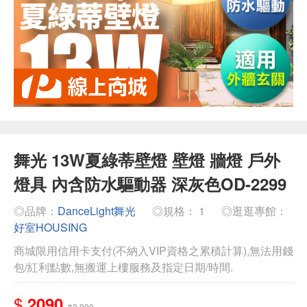
舞光 13W夏綠蒂壁燈 壁燈 牆燈 戶外
燈具 內含防水驅動器 深灰色OD-2299
◎品牌：
DanceLight舞光
◎規格： 1
◎逛逛專館：
好室HOUSING
商城限用信用卡支付(不納入VIP資格之累積計算),無法用錢
包/紅利點數,無搬運上樓服務及指定日期/時間.
$
2090
$3,900