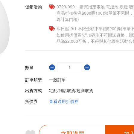
促銷活動
0729-0901_購買指定電池 電燈泡 崁燈 
商品折扣後滿$888贈100點(單筆不累
為計算門檻)
即日起-9/1 不限金額下單贈$200券(單
如使用折價券/折扣碼則不符贈送資格，
品滿$2,000可折，不得與其他優惠活動合
數量
訂單類型
一般訂單
出貨方式
宅配/到店取貨/超商取貨
折價券
查看適用折價券
立即購買
加