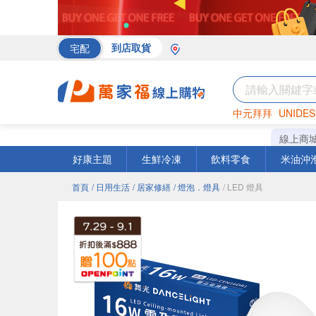
宅配
到店取貨
中元拜拜
UNIDES
海苔
巧克力
罐頭
線上商
好康主題
生鮮冷凍
飲料零食
米油沖
首頁
/ 日用生活
/ 居家修繕
/ 燈泡．燈具
/ LED 燈具