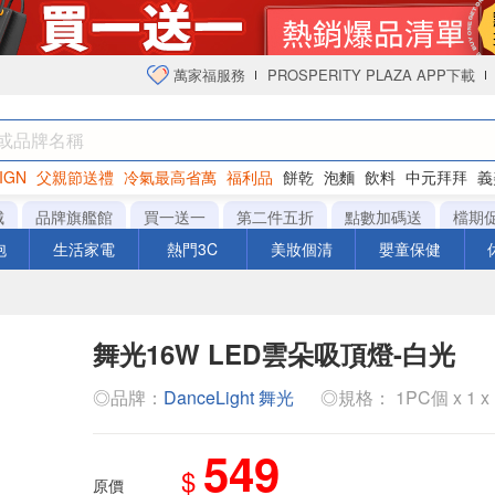
萬家福服務
PROSPERITY PLAZA APP下載
IGN
父親節送禮
冷氣最高省萬
福利品
餅乾
泡麵
飲料
中元拜拜
義
衛生紙
城
品牌旗艦館
買一送一
第二件五折
點數加碼送
檔期
泡
生活家電
熱門3C
美妝個清
嬰童保健
舞光16W LED雲朵吸頂燈-白光
◎品牌：
DanceLight 舞光
◎規格： 1PC個 x 1 x
549
$
原價