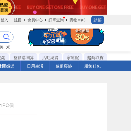
結帳
登入
註冊
會員中心
訂單查詢
購物車(0)
美
米
促銷
整箱購划算
活動總覽
家速配
超商取貨
休閒娛樂
日用生活
傢俱寢飾
服飾鞋包
 1PC個