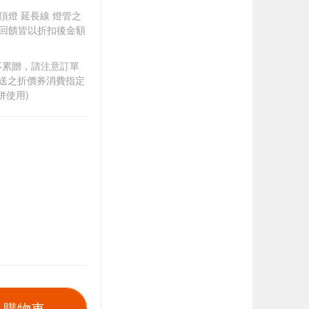
吸頂燈 延長線 燈管之
贈，回饋皆以折扣後金額
筆不累贈，請注意訂單
贈送之折價券消費指定
併使用)
入購物車