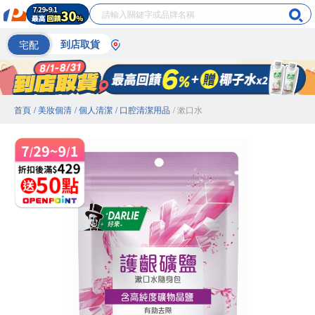
宅配
到店取貨
首頁
/ 美妝個清
/ 個人清潔
/ 口腔清潔用品
/ 漱口水