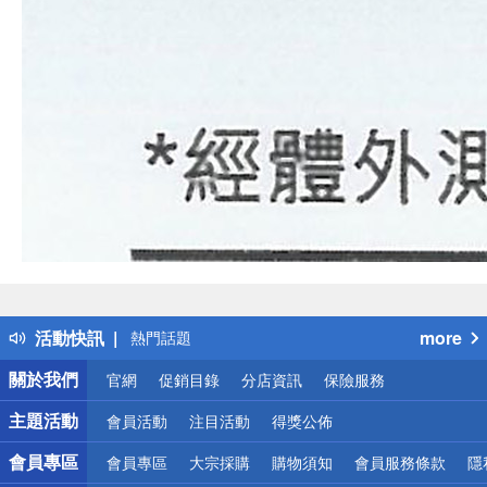
偏遠地區配送
詐騙網頁！請小心！
得獎公告
活動快訊
more
熱門話題
銀行優惠
關於我們
官網
促銷目錄
分店資訊
保險服務
偏遠地區配送
詐騙網頁！請小心！
主題活動
會員活動
注目活動
得獎公佈
會員專區
會員專區
大宗採購
購物須知
會員服務條款
隱