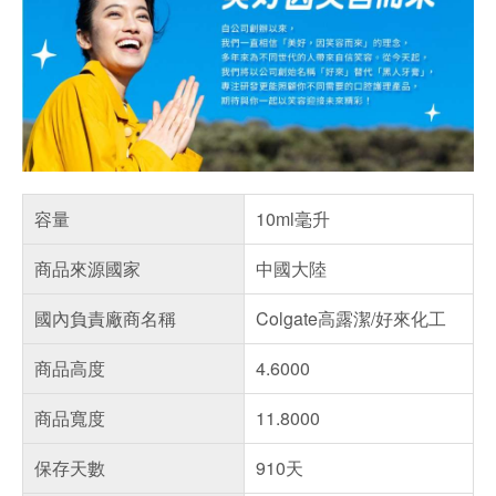
容量
10ml毫升
商品來源國家
中國大陸
國內負責廠商名稱
Colgate高露潔/好來化工
商品高度
4.6000
商品寬度
11.8000
保存天數
910天