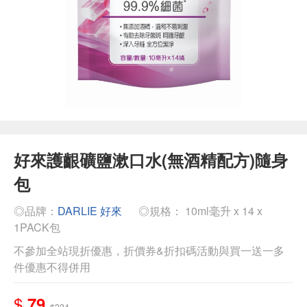
好來護齦礦鹽漱口水(無酒精配方)隨身
包
◎品牌：
DARLIE 好來
◎規格： 10ml毫升 x 14 x
1PACK包
不參加全站現折優惠，折價券&折扣碼活動與買一送一多
件優惠不得併用
$
79
$224