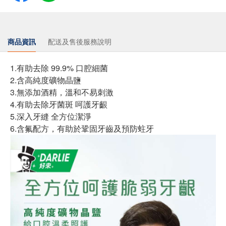
商品資訊
配送及售後服務說明
1.有助去除 99.9% 口腔細菌
2.含高純度礦物晶鹽
3.無添加酒精，溫和不易刺激
4.有助去除牙菌斑 呵護牙齦
5.深入牙縫 全方位潔淨
6.含氟配方，有助於鞏固牙齒及預防蛀牙