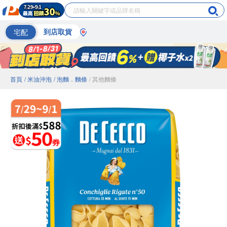
宅配
到店取貨
首頁
/ 米油沖泡
/ 泡麵．麵條
/ 其他麵條