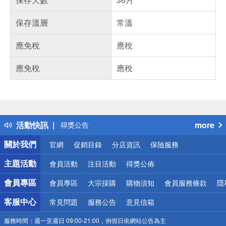
保存溫層
常溫
應免稅
應稅
應免稅
應稅
偏遠地區配送
詐騙網頁！請小心！
得獎公告
活動快訊
more
熱門話題
銀行優惠
關於我們
官網
促銷目錄
分店資訊
保險服務
偏遠地區配送
詐騙網頁！請小心！
主題活動
會員活動
注目活動
得獎公佈
會員專區
會員專區
大宗採購
購物須知
會員服務條款
隱
客服中心
常見問題
服務公告
意見信箱
服務時間：
週一至週日 09:00-21:00，例假日依網站公告為主