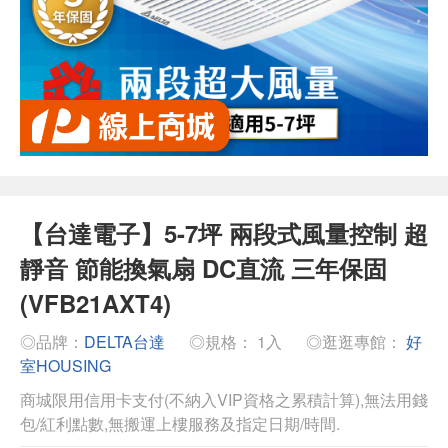
【台達電子】5-7坪 兩段式風量控制 超
靜音 節能換氣扇 DC直流 三年保固
(VFB21AXT4)
◎品牌：
DELTA台達
◎規格： 1入
◎逛逛專館：
好
室HOUSING
商城限用信用卡支付(不納入VIP資格之累積計算),無法用錢
包/紅利點數,無搬運上樓服務及指定日期/時間.