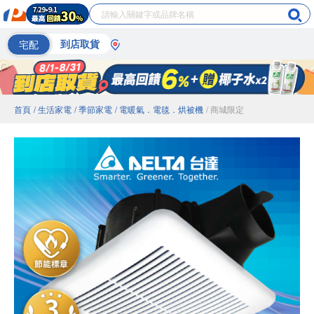
宅配
到店取貨
首頁
/ 生活家電
/ 季節家電
/ 電暖氣．電毯．烘被機
/ 商城限定