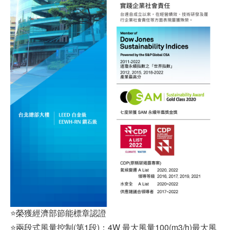
⭐榮獲經濟部節能標章認證
⭐兩段式風量控制(第1段)：4W 最大風量100(m3/h)最大風