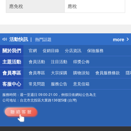
應免稅
應稅
偏遠地區配送
詐騙網頁！請小心！
得獎公告
活動快訊
more
熱門話題
銀行優惠
關於我們
官網
促銷目錄
分店資訊
保險服務
偏遠地區配送
詐騙網頁！請小心！
主題活動
會員活動
注目活動
得獎公佈
會員專區
會員專區
大宗採購
購物須知
會員服務條款
隱
客服中心
常見問題
服務公告
意見信箱
服務時間：
週一至週日 09:00-21:00，例假日依網站公告為主
公司地址：
台北市北投區大業路136號5樓 (台灣)