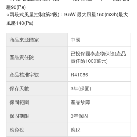
壓90(Pa)
⭐兩段式風量控制(第2段)：9.5W 最大風量150(m3/h)最大
風壓140(Pa)
商品來源國家
中國
已投保國泰產物保險(產品
產品責任險
責任險1000萬元)
產品核准字號
R41086
保存天數
3年(保固)
保固範圍
產品故障
保固期限
3年保固
應免稅
應稅