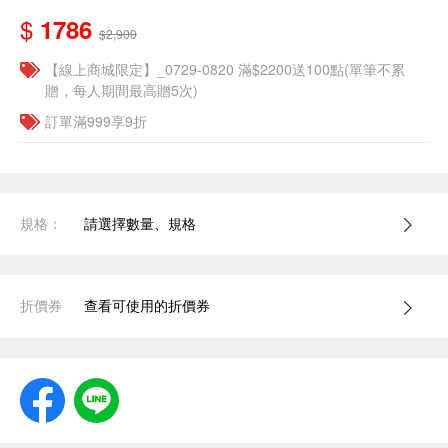
$
1786
$2,900
【線上商城限定】_0729-0820 滿$2200送100點(單筆不累
贈，每人期間最高贈5次)
訂單滿999享9折
規格：
請選擇數量、規格
折價券
查看可使用的折價券