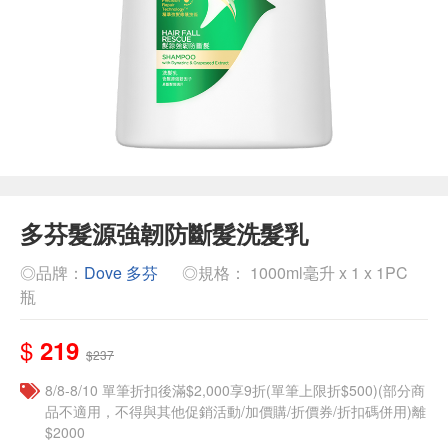
多芬髮源強韌防斷髮洗髮乳
◎品牌：
Dove 多芬
◎規格： 1000ml毫升 x 1 x 1PC
瓶
$
219
$237
8/8-8/10 單筆折扣後滿$2,000享9折(單筆上限折$500)(部分商
品不適用，不得與其他促銷活動/加價購/折價券/折扣碼併用)離
$2000