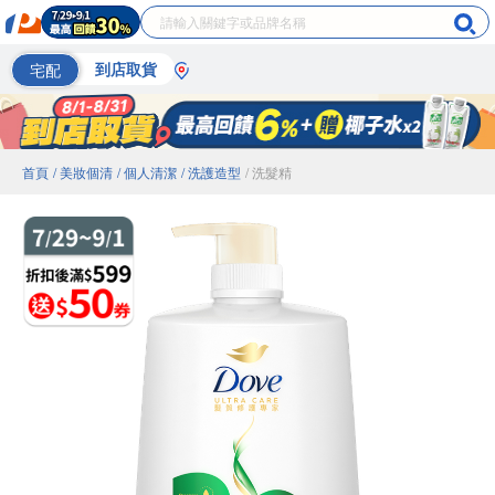
宅配
到店取貨
首頁
/ 美妝個清
/ 個人清潔
/ 洗護造型
/ 洗髮精