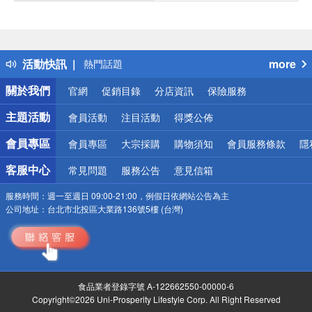
偏遠地區配送
詐騙網頁！請小心！
得獎公告
活動快訊
more
熱門話題
銀行優惠
關於我們
官網
促銷目錄
分店資訊
保險服務
偏遠地區配送
詐騙網頁！請小心！
主題活動
會員活動
注目活動
得獎公佈
會員專區
會員專區
大宗採購
購物須知
會員服務條款
隱
客服中心
常見問題
服務公告
意見信箱
服務時間：
週一至週日 09:00-21:00，例假日依網站公告為主
公司地址：
台北市北投區大業路136號5樓 (台灣)
食品業者登錄字號 A-122662550-00000-6
Copyright©2026 Uni-Prosperity Lifestyle Corp. All Right Reserved