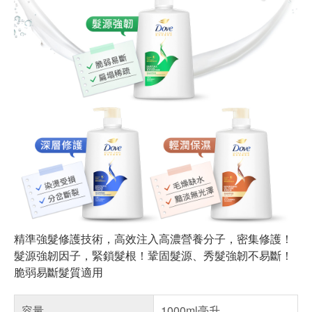
精準強髮修護技術，高效注入高濃營養分子，密集修護！
髮源強韌因子，緊鎖髮根！鞏固髮源、秀髮強韌不易斷！
脆弱易斷髮質適用
容量
1000ml毫升