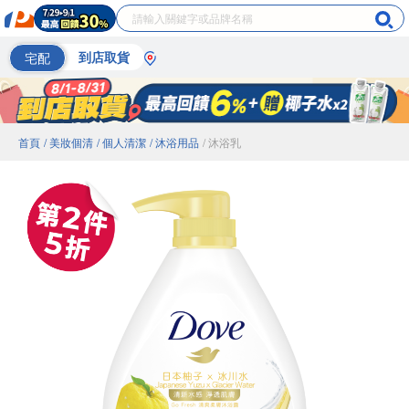
宅配
到店取貨
首頁
/ 美妝個清
/ 個人清潔
/ 沐浴用品
/ 沐浴乳