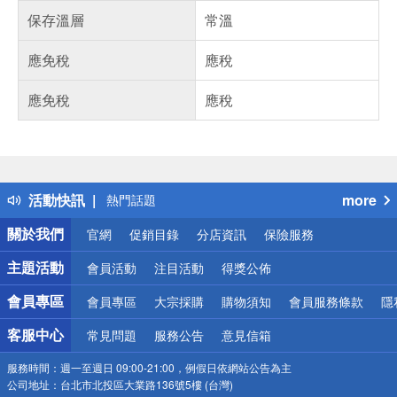
保存溫層
常溫
應免稅
應稅
應免稅
應稅
偏遠地區配送
詐騙網頁！請小心！
得獎公告
活動快訊
more
熱門話題
銀行優惠
關於我們
官網
促銷目錄
分店資訊
保險服務
偏遠地區配送
詐騙網頁！請小心！
主題活動
會員活動
注目活動
得獎公佈
會員專區
會員專區
大宗採購
購物須知
會員服務條款
隱
客服中心
常見問題
服務公告
意見信箱
服務時間：
週一至週日 09:00-21:00，例假日依網站公告為主
公司地址：
台北市北投區大業路136號5樓 (台灣)