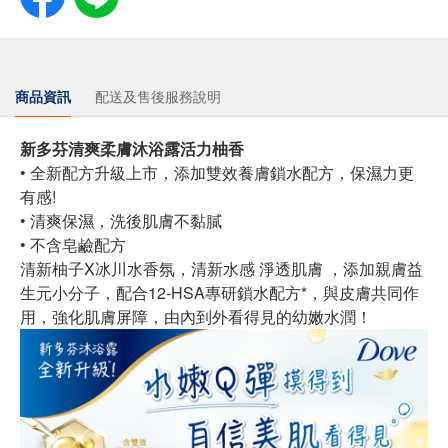
商品資訊
配送及售後服務說明
新多芬清爽柔膚沐浴露活力柚香
• 全新配方升級上市，添加雙效養膚鎖水配方，保濕力更
有感!
• 清爽保濕，洗後肌膚不黏膩
• 不含皂鹼配方
清新柚子X冰川水香氛，清新水感 淨透肌膚 ，添加親膚益
生元小分子，配合12-HSA專研鎖水配方*，與皮膚共同作
用，強化肌膚屏障，由內到外看得見的幼嫩水潤！