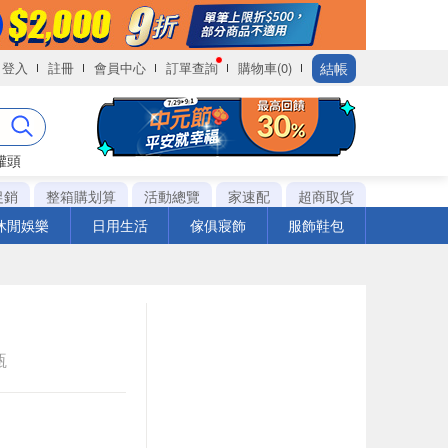
結帳
登入
註冊
會員中心
訂單查詢
購物車(0)
罐頭
促銷
整箱購划算
活動總覽
家速配
超商取貨
休閒娛樂
日用生活
傢俱寢飾
服飾鞋包
瓶