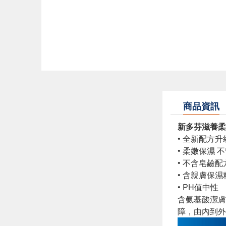
商品資訊
新多芬滋養柔
• 全新配方
• 柔嫩保濕 
• 不含皂鹼配
• 含親膚保
• PH值中性
含氨基酸潔膚
障，由內到外