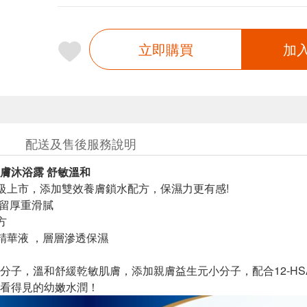
立即購買
加
配送及售後服務說明
膚沐浴露 舒敏溫和
升級上市，添加雙效養膚鎖水配方，保濕力更有感!
不留厚重滑膩
方
濕精華液 ，層層滲透保濕
分子，溫和舒緩乾敏肌膚，添加親膚益生元小分子，配合12-H
看得見的幼嫩水潤！