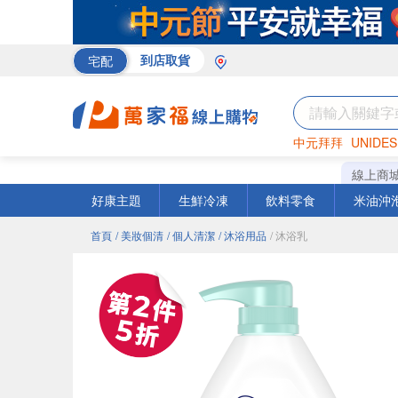
宅配
到店取貨
中元拜拜
UNIDES
米
巧克力
衛生紙
線上商
好康主題
生鮮冷凍
飲料零食
米油沖
首頁
/ 美妝個清
/ 個人清潔
/ 沐浴用品
/ 沐浴乳