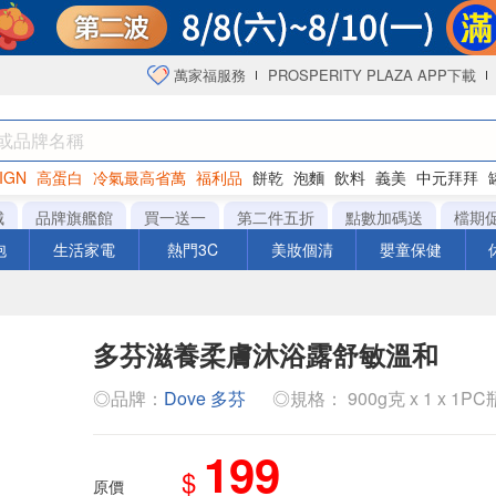
萬家福服務
PROSPERITY PLAZA APP下載
IGN
高蛋白
冷氣最高省萬
福利品
餅乾
泡麵
飲料
義美
中元拜拜
咖啡
城
品牌旗艦館
買一送一
第二件五折
點數加碼送
檔期
泡
生活家電
熱門3C
美妝個清
嬰童保健
多芬滋養柔膚沐浴露舒敏溫和
◎品牌：
Dove 多芬
◎規格： 900g克 x 1 x 1PC
199
$
原價