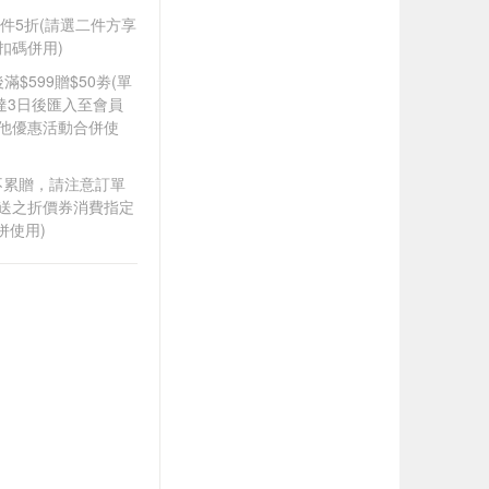
商品第二件5折(請選二件方享
扣碼併用)
滿$599贈$50劵(單
達3日後匯入至會員
其他優惠活動合併使
筆不累贈，請注意訂單
贈送之折價券消費指定
併使用)