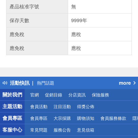
產品核准字號
無
保存天數
9999年
應免稅
應稅
應免稅
應稅
偏遠地區配送
詐騙網頁！請小心！
得獎公告
活動快訊
more
熱門話題
銀行優惠
關於我們
官網
促銷目錄
分店資訊
保險服務
偏遠地區配送
詐騙網頁！請小心！
主題活動
會員活動
注目活動
得獎公佈
會員專區
會員專區
大宗採購
購物須知
會員服務條款
隱
客服中心
常見問題
服務公告
意見信箱