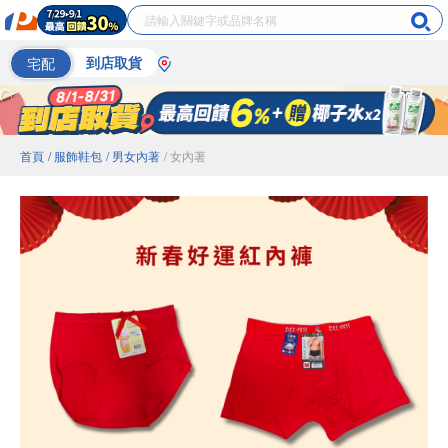
宅配
到店取貨
首頁
/ 服飾鞋包
/ 男女內著
/ 女內著