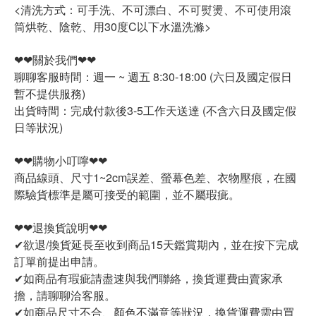
<清洗方式：可手洗、不可漂白、不可熨燙、不可使用滾
筒烘乾、陰乾、用30度C以下水溫洗滌>
❤❤關於我們❤❤
聊聊客服時間：週一 ~ 週五 8:30-18:00 (六日及國定假日
暫不提供服務)
出貨時間：完成付款後3-5工作天送達 (不含六日及國定假
日等狀況)
❤❤購物小叮嚀❤❤
商品線頭、尺寸1~2cm誤差、螢幕色差、衣物壓痕，在國
際驗貨標準是屬可接受的範圍，並不屬瑕疵。
❤❤退換貨說明❤❤
✔欲退/換貨延長至收到商品15天鑑賞期內，並在按下完成
訂單前提出申請。
✔如商品有瑕疵請盡速與我們聯絡，換貨運費由賣家承
擔，請聊聊洽客服。
✔如商品尺寸不合、顏色不滿意等狀況，換貨運費需由買