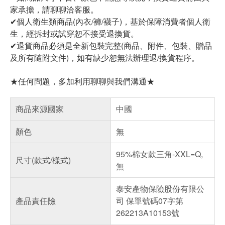
家承擔，請聊聊洽客服。
✔個人衛生類商品(內衣/褲/襪子)，基於保障消費者個人衛
生，經拆封或試穿恕不接受退換貨。
✔退貨商品必須是全新包裝完整(商品、附件、包裝、贈品
及所有隨附文件)，如有缺少恕無法辦理退/換貨程序。
★任何問題，多加利用聊聊與我們溝通★
商品來源國家
中國
顏色
無
95%棉女款三角-XXL=Q,
尺寸(款式/樣式)
無
泰安產物保險股份有限公
產品責任險
司 保單號碼07字第
262213A10153號