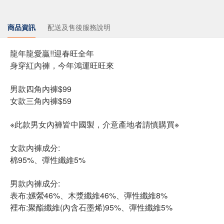
商品資訊
配送及售後服務說明
龍年龍愛贏!!迎春旺全年
身穿紅內褲，今年鴻運旺旺來
男款四角內褲$99
女款三角內褲$59
※此款男女內褲皆中國製，介意產地者請慎購買※
女款內褲成分:
棉95%、彈性纖維5%
男款內褲成分:
表布:嫘縈46%、木漿纖維46%、彈性纖維8%
裡布:聚酯纖維(內含石墨烯)95%、彈性纖維5%