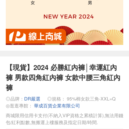
【現貨】2024 必勝紅內褲│幸運紅內
褲 男款四角紅內褲 女款中腰三角紅內
褲
◎品牌：
DR嚴選
◎規格： 95%棉女款三角-XXL=Q
◎逛逛專館：
華成百貨企業有限公司
商城限用信用卡支付(不納入VIP資格之累積計算),無法用錢
包/紅利點數,無搬運上樓服務及指定日期/時間.