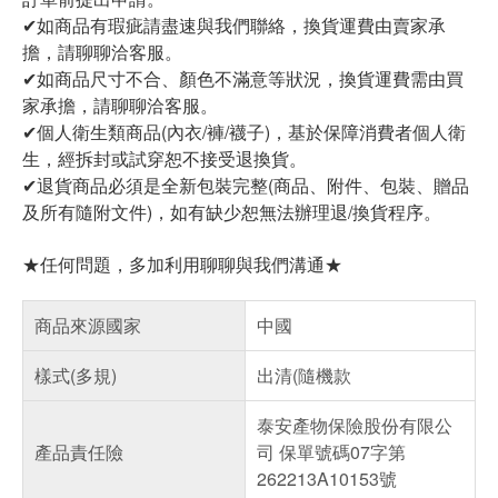
✔如商品有瑕疵請盡速與我們聯絡，換貨運費由賣家承
擔，請聊聊洽客服。
✔如商品尺寸不合、顏色不滿意等狀況，換貨運費需由買
家承擔，請聊聊洽客服。
✔個人衛生類商品(內衣/褲/襪子)，基於保障消費者個人衛
生，經拆封或試穿恕不接受退換貨。
✔退貨商品必須是全新包裝完整(商品、附件、包裝、贈品
及所有隨附文件)，如有缺少恕無法辦理退/換貨程序。
★任何問題，多加利用聊聊與我們溝通★
商品來源國家
中國
樣式(多規)
出清(隨機款
泰安產物保險股份有限公
產品責任險
司 保單號碼07字第
262213A10153號