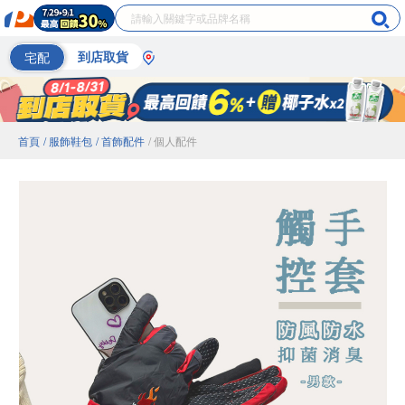
宅配
到店取貨
首頁
/ 服飾鞋包
/ 首飾配件
/ 個人配件