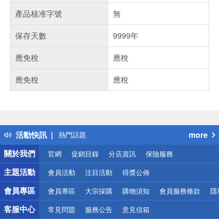
產品核准字號
無
保存天數
9999年
應免稅
應稅
應免稅
應稅
偏遠地區配送
詐騙網頁！請小心！
得獎公告
活動快訊
more
熱門話題
銀行優惠
關於我們
官網
促銷目錄
分店資訊
保險服務
偏遠地區配送
詐騙網頁！請小心！
主題活動
會員活動
注目活動
得獎公佈
會員專區
會員專區
大宗採購
購物須知
會員服務條款
隱
客服中心
常見問題
服務公告
意見信箱