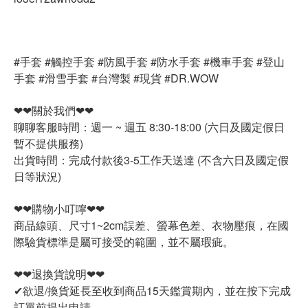
#手套 #觸控手套 #防風手套 #防水手套 #機車手套 #登山
手套 #滑雪手套 #台灣製 #現貨 #DR.WOW
❤❤關於我們❤❤
聊聊客服時間：週一 ~ 週五 8:30-18:00 (六日及國定假日
暫不提供服務)
出貨時間：完成付款後3-5工作天送達 (不含六日及國定假
日等狀況)
❤❤購物小叮嚀❤❤
商品線頭、尺寸1~2cm誤差、螢幕色差、衣物壓痕，在國
際驗貨標準是屬可接受的範圍，並不屬瑕疵。
❤❤退換貨說明❤❤
✔欲退/換貨延長至收到商品15天鑑賞期內，並在按下完成
訂單前提出申請。