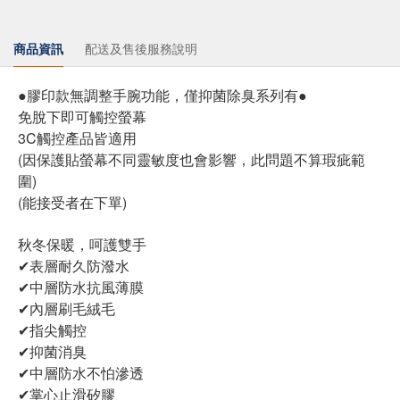
商品資訊
配送及售後服務說明
●膠印款無調整手腕功能，僅抑菌除臭系列有●
免脫下即可觸控螢幕
3C觸控產品皆適用
(因保護貼螢幕不同靈敏度也會影響，此問題不算瑕疵範
圍)
(能接受者在下單)
秋冬保暖，呵護雙手
✔表層耐久防潑水
✔中層防水抗風薄膜
✔內層刷毛絨毛
✔指尖觸控
✔抑菌消臭
✔中層防水不怕滲透
✔掌心止滑矽膠