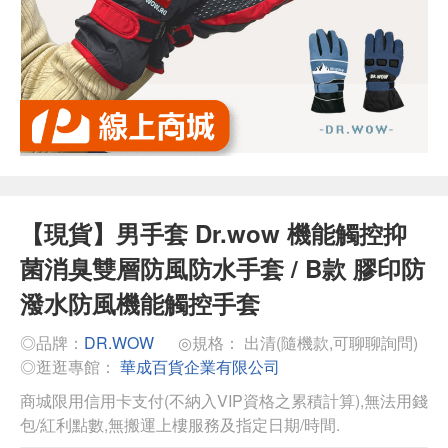
【現貨】男手套 Dr.wow 機能觸控抑
菌消臭雙層防風防水手套 / B款 膠印防
潑水防風機能觸控手套
◎品牌：
DR.WOW
◎規格： 出清(隨機款,可聊聊詢問)
◎逛逛專館：
華成百貨企業有限公司
商城限用信用卡支付(不納入VIP資格之累積計算),無法用錢
包/紅利點數,無搬運上樓服務及指定日期/時間.