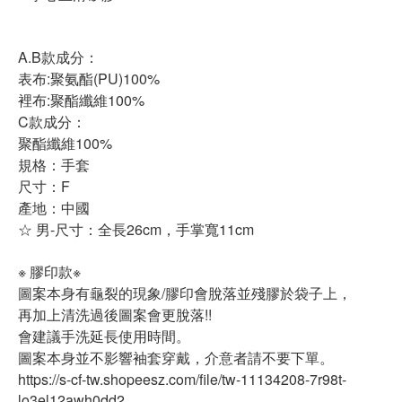
A.B款成分：
表布:聚氨酯(PU)100%
裡布:聚酯纖維100%
C款成分：
聚酯纖維100%
規格：手套
尺寸：F
產地：中國
☆ 男-尺寸：全長26cm，手掌寬11cm
※ 膠印款※
圖案本身有龜裂的現象/膠印會脫落並殘膠於袋子上，
再加上清洗過後圖案會更脫落!!
會建議手洗延長使用時間。
圖案本身並不影響袖套穿戴，介意者請不要下單。
https://s-cf-tw.shopeesz.com/file/tw-11134208-7r98t-
lo3el12awh0dd2