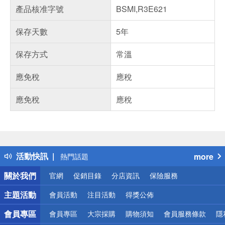
產品核准字號
BSMI,R3E621
保存天數
5年
保存方式
常溫
應免稅
應稅
應免稅
應稅
偏遠地區配送
詐騙網頁！請小心！
得獎公告
活動快訊
more
熱門話題
銀行優惠
關於我們
官網
促銷目錄
分店資訊
保險服務
偏遠地區配送
詐騙網頁！請小心！
主題活動
會員活動
注目活動
得獎公佈
會員專區
會員專區
大宗採購
購物須知
會員服務條款
隱