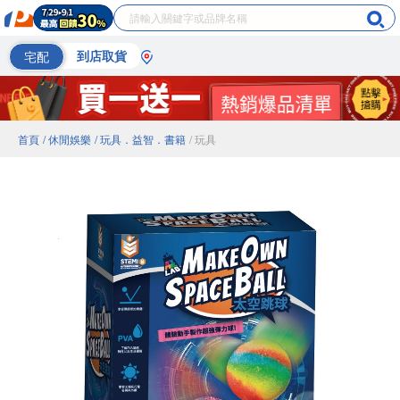
宅配
到店取貨
首頁
/ 休閒娛樂
/ 玩具．益智．書籍
/ 玩具