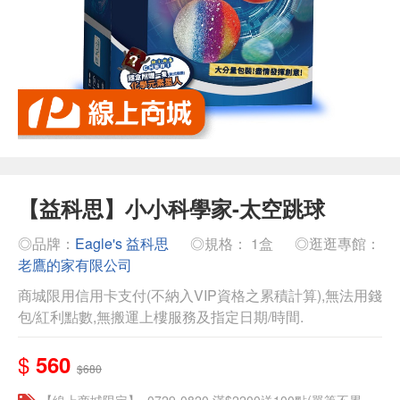
【益科思】小小科學家-太空跳球
◎品牌：
Eagle's 益科思
◎規格： 1盒
◎逛逛專館：
老鷹的家有限公司
商城限用信用卡支付(不納入VIP資格之累積計算),無法用錢
包/紅利點數,無搬運上樓服務及指定日期/時間.
$
560
$680