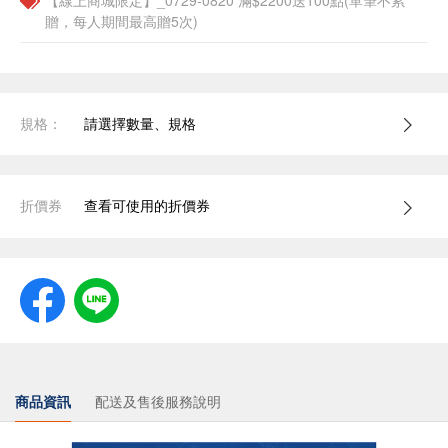
【線上商城限定】_0729-0820 滿$2200送100點(單筆不累
贈，每人期間最高贈5次)
規格：
請選擇數量、規格
折價券
查看可使用的折價券
商品資訊
配送及售後服務說明