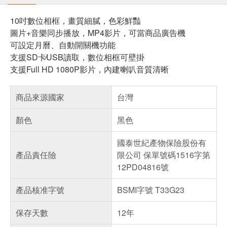
10吋數位相框，畫質細膩，色彩鮮豔
圖片+音樂同步播放，MP4影片，可當商品廣告機
可設定月曆、自動開關機功能
支援SD卡∕USB讀取，數位相框可壁掛
支援Full HD 1080P影片，內建喇叭音質清晰
商品來源國家
台灣
顏色
黑色
國泰世紀產物保險股份有
產品責任險
限公司 保單號碼1516字第
12PD04816號
產品核准字號
BSMI字號 T33G23
保存天數
12年