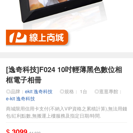
[逸奇科技]F024 10吋輕薄黑色數位相
框電子相冊
◎品牌：
ekit 逸奇科技
◎規格： 1台
◎逛逛專館：
e-kit 逸奇科技
商城限用信用卡支付(不納入VIP資格之累積計算),無法用錢
包/紅利點數,無搬運上樓服務及指定日期/時間.
$
3099
$4,699