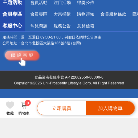
主題活動
會員活動
注目活動
得獎公佈
會員專區
會員專區
大宗採購
購物須知
會員服務條款
隱
客服中心
常見問題
服務公告
意見信箱
服務時間：
週一至週日 09:00-21:00，例假日依網站公告為主
公司地址：
台北市北投區大業路136號5樓 (台灣)
食品業者登錄字號 A-122662550-00000-6
Copyright©2026 Uni-Prosperity Lifestyle Corp. All Right Reserved
0
立即購買
加入購物車
收藏
購物車