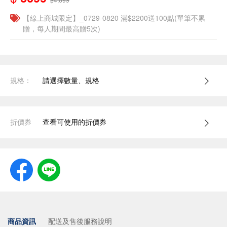
【線上商城限定】_0729-0820 滿$2200送100點(單筆不累
贈，每人期間最高贈5次)
規格：
請選擇數量、規格
折價券
查看可使用的折價券
商品資訊
配送及售後服務說明