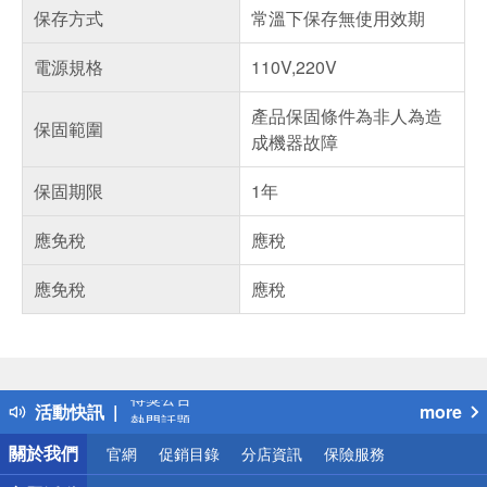
保存方式
常溫下保存無使用效期
電源規格
110V,220V
產品保固條件為非人為造
保固範圍
成機器故障
保固期限
1年
應免稅
應稅
應免稅
應稅
偏遠地區配送
詐騙網頁！請小心！
得獎公告
活動快訊
more
熱門話題
銀行優惠
關於我們
官網
促銷目錄
分店資訊
保險服務
偏遠地區配送
詐騙網頁！請小心！