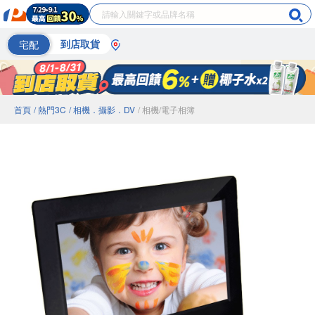
宅配
到店取貨
首頁
/ 熱門3C
/ 相機．攝影．DV
/ 相機/電子相簿