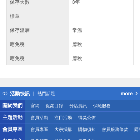
保存天數
3年
標章
保存溫層
常溫
應免稅
應稅
應免稅
應稅
偏遠地區配送
詐騙網頁！請小心！
得獎公告
活動快訊
more
熱門話題
銀行優惠
關於我們
官網
促銷目錄
分店資訊
保險服務
偏遠地區配送
詐騙網頁！請小心！
主題活動
會員活動
注目活動
得獎公佈
會員專區
會員專區
大宗採購
購物須知
會員服務條款
隱