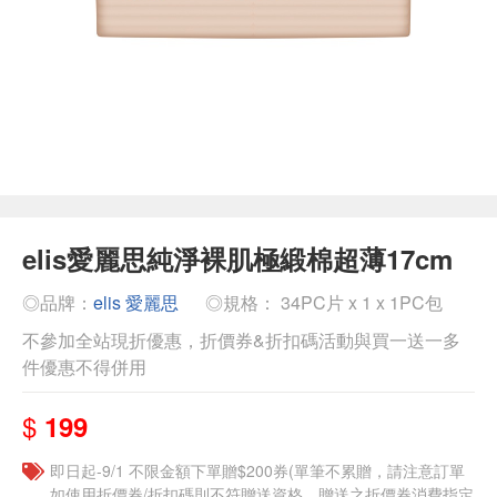
elis愛麗思純淨裸肌極緞棉超薄17cm
◎品牌：
elis 愛麗思
◎規格： 34PC片 x 1 x 1PC包
不參加全站現折優惠，折價券&折扣碼活動與買一送一多
件優惠不得併用
$
199
即日起-9/1 不限金額下單贈$200券(單筆不累贈，請注意訂單
如使用折價券/折扣碼則不符贈送資格，贈送之折價券消費指定