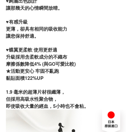
♥絢麗出色設計
讓那幾天的心情瞬間放晴。
♥有感升級
更薄，卻具有相同的吸收能力
讓您保持舒適。
♥蝶翼更柔軟 使用更舒適
升級採用含柔軟成分的不織布
摩擦係數降低4% (與GO可愛比較)
★活動更安心 牢固不亂跑
黏貼面積122%UP
1.9 毫米的超薄片材很纖薄，
但採用高吸水性聚合物，
即使吸收大量的經血，5小時也不會粘。