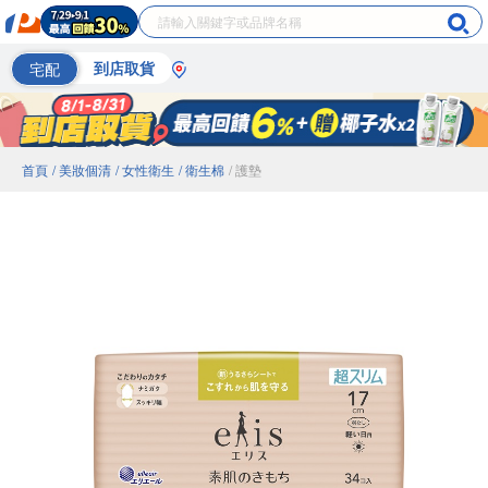
宅配
到店取貨
首頁
/ 美妝個清
/ 女性衛生
/ 衛生棉
/ 護墊