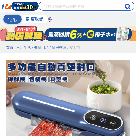
宅配
到店取貨
首頁
/ 日用生活
/ 餐廚用品
/ 廚房整理
/ 擦手巾