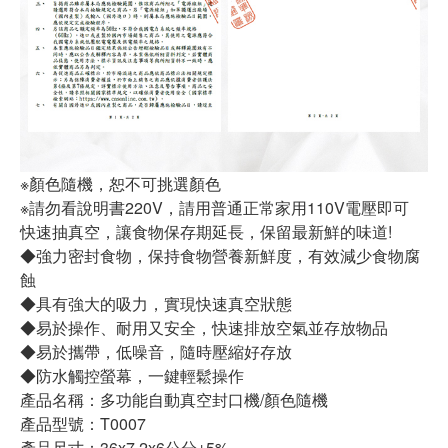
※顏色隨機，恕不可挑選顏色
※請勿看說明書220V，請用普通正常家用110V電壓即可
快速抽真空，讓食物保存期延長，保留最新鮮的味道!
◆強力密封食物，保持食物營養新鮮度，有效減少食物腐
蝕
◆具有強大的吸力，實現快速真空狀態
◆易於操作、耐用又安全，快速排放空氣並存放物品
◆易於攜帶，低噪音，隨時壓縮好存放
◆防水觸控螢幕，一鍵輕鬆操作
產品名稱：多功能自動真空封口機/顏色隨機
產品型號：T0007
產品尺寸：36x7.2x6公分±5%