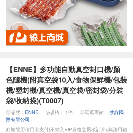
【ENNE】多功能自動真空封口機/顏
色隨機(附真空袋10入/食物保鮮機/包裝
機/塑封機/真空機/真空袋/密封袋/分裝
袋/收納袋)(T0007)
◎品牌：
ENNE
◎規格： 1件
◎逛逛專館：
牧謀國
際有限公司
商城限用信用卡支付(不納入VIP資格之累積計算),無法用錢