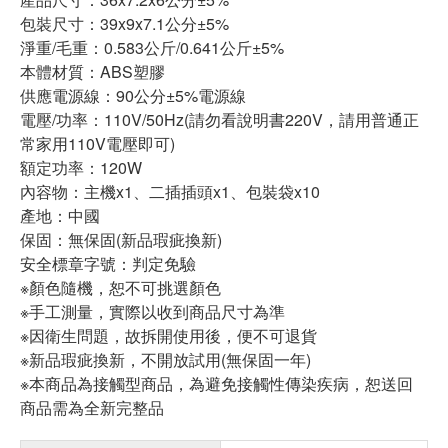
包裝尺寸：39x9x7.1公分±5%
淨重/毛重：0.583公斤/0.641公斤±5%
本體材質：ABS塑膠
供應電源線：90公分±5%電源線
電壓/功率：110V/50Hz(請勿看說明書220V，請用普通正
常家用110V電壓即可)
額定功率：120W
內容物：主機x1、二插插頭x1、包裝袋x10
產地：中國
保固：無保固(新品瑕疵換新)
安全標章字號：判定免驗
※顏色隨機，恕不可挑選顏色
※手工測量，實際以收到商品尺寸為準
※因衛生問題，故拆開使用後，便不可退貨
※新品瑕疵換新，不開放試用(無保固一年)
※本商品為接觸型商品，為避免接觸性傳染疾病，恕送回
商品需為全新完整品