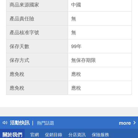
商品來源國家
中國
產品責任險
無
產品核准字號
無
保存天數
99年
保存方式
無保存期限
應免稅
應稅
應免稅
應稅
偏遠地區配送
詐騙網頁！請小心！
得獎公告
活動快訊
more
熱門話題
銀行優惠
關於我們
官網
促銷目錄
分店資訊
保險服務
偏遠地區配送