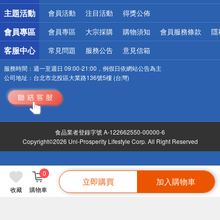
詐騙網頁！請小心！
主題活動
會員活動
注目活動
得獎公佈
會員專區
會員專區
大宗採購
購物須知
會員服務條款
隱
客服中心
常見問題
服務公告
意見信箱
服務時間：
週一至週日 09:00-21:00，例假日依網站公告為主
公司地址：
台北市北投區大業路136號5樓 (台灣)
食品業者登錄字號 A-122662550-00000-6
Copyright©2026 Uni-Prosperity Lifestyle Corp. All Right Reserved
0
立即購買
加入購物車
收藏
購物車