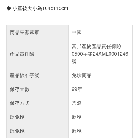
◆ 小童被大小為104x115cm
商品來源國家
中國
富邦產物產品責任保險
產品責任險
0500字第24AML0001246
號
產品核准字號
免驗商品
保存天數
99年
保存方式
常溫
應免稅
應稅
應免稅
應稅