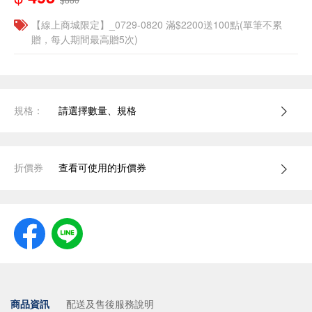
【線上商城限定】_0729-0820 滿$2200送100點(單筆不累
贈，每人期間最高贈5次)
規格：
請選擇數量、規格
折價券
查看可使用的折價券
商品資訊
配送及售後服務說明