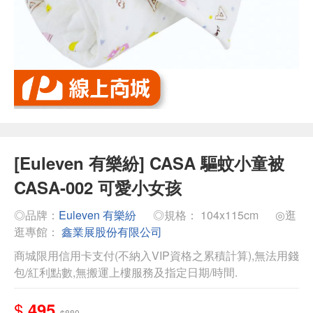
[Euleven 有樂紛] CASA 驅蚊小童被
CASA-002 可愛小女孩
◎品牌：
Euleven 有樂紛
◎規格： 104x115cm
◎逛
逛專館：
鑫業展股份有限公司
商城限用信用卡支付(不納入VIP資格之累積計算),無法用錢
包/紅利點數,無搬運上樓服務及指定日期/時間.
$
495
$880