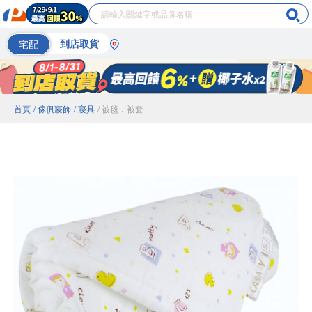
宅配
到店取貨
首頁
/ 傢俱寢飾
/ 寢具
/ 被毯．被套