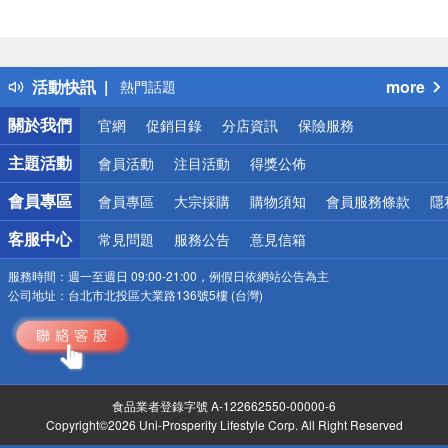
偏遠地區配送
詐騙網頁！請小心！
得獎公告
活動快訊
more
熱門話題
銀行優惠
關於我們
官網
促銷目錄
分店資訊
保險服務
偏遠地區配送
詐騙網頁！請小心！
主題活動
會員活動
注目活動
得獎公佈
會員專區
會員專區
大宗採購
購物須知
會員服務條款
隱
客服中心
常見問題
服務公告
意見信箱
服務時間：
週一至週日 09:00-21:00，例假日依網站公告為主
公司地址：
台北市北投區大業路136號5樓 (台灣)
食品業者登錄字號 A-122662550-00000-6
Copyright©2026 Uni-Prosperity Lifestyle Corp. All Right Reserved