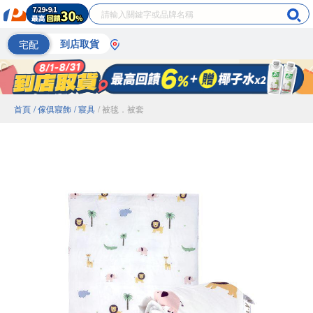
宅配
到店取貨
首頁
/ 傢俱寢飾
/ 寢具
/ 被毯．被套