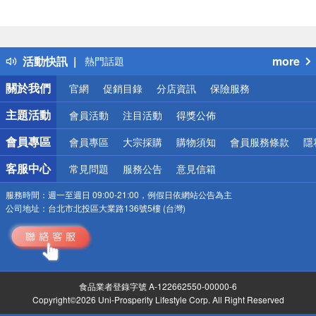
偏遠地區配送
詐騙網頁！請小心！
得獎公告
活動快訊
more
熱門話題
銀行優惠
關於我們
官網
促銷目錄
分店資訊
保險服務
偏遠地區配送
詐騙網頁！請小心！
主題活動
會員活動
注目活動
得獎公佈
會員專區
會員專區
大宗採購
購物須知
會員服務條款
隱
客服中心
常見問題
服務公告
意見信箱
服務時間：
週一至週日 09:00-21:00，例假日依網站公告為主
公司地址：
台北市北投區大業路136號5樓 (台灣)
食品業者登錄字號 A-122662550-00000-6
Copyright©2026 Uni-Prosperity Lifestyle Corp. All Right Reserved