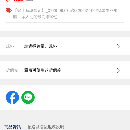
【線上商城限定】_0729-0820 滿$2200送100點(單筆不累
贈，每人期間最高贈5次)
規格：
請選擇數量、規格
折價券
查看可使用的折價券
商品資訊
配送及售後服務說明