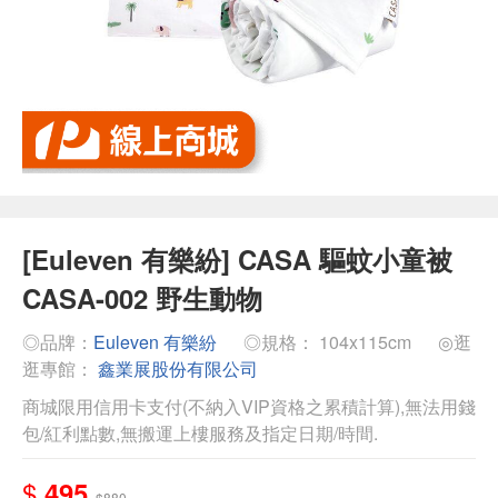
[Euleven 有樂紛] CASA 驅蚊小童被
CASA-002 野生動物
◎品牌：
Euleven 有樂紛
◎規格： 104x115cm
◎逛
逛專館：
鑫業展股份有限公司
商城限用信用卡支付(不納入VIP資格之累積計算),無法用錢
包/紅利點數,無搬運上樓服務及指定日期/時間.
$
495
$880