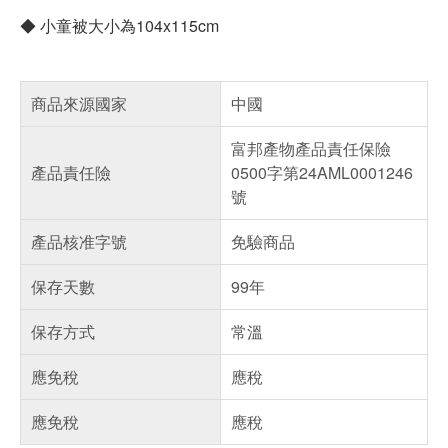
◆ 小童被大小為104x115cm
商品來源國家
中國
富邦產物產品責任保險
產品責任險
0500字第24AML0001246
號
產品核准字號
免驗商品
保存天數
99年
保存方式
常溫
應免稅
應稅
應免稅
應稅