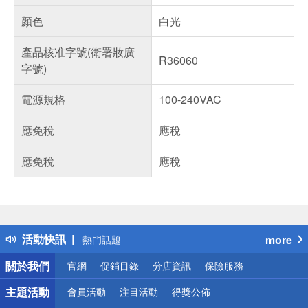
顏色
白光
產品核准字號(衛署妝廣
R36060
字號)
電源規格
100-240VAC
應免稅
應稅
應免稅
應稅
偏遠地區配送
詐騙網頁！請小心！
得獎公告
活動快訊
more
熱門話題
銀行優惠
關於我們
官網
促銷目錄
分店資訊
保險服務
偏遠地區配送
詐騙網頁！請小心！
主題活動
會員活動
注目活動
得獎公佈