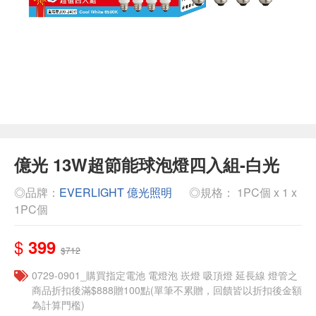
億光 13W超節能球泡燈四入組-白光
◎品牌：
EVERLIGHT 億光照明
◎規格： 1PC個 x 1 x
1PC個
$
399
$712
0729-0901_購買指定電池 電燈泡 崁燈 吸頂燈 延長線 燈管之
商品折扣後滿$888贈100點(單筆不累贈，回饋皆以折扣後金額
為計算門檻)