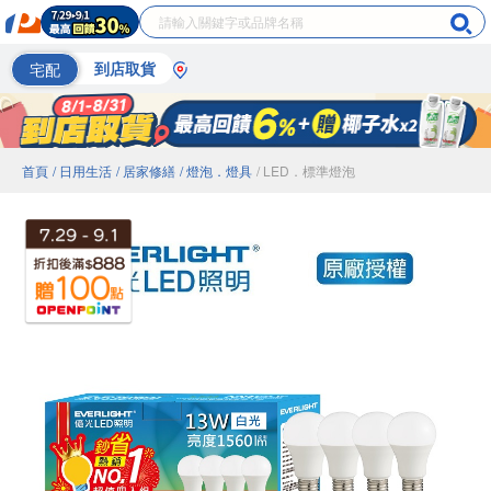
宅配
到店取貨
首頁
/ 日用生活
/ 居家修繕
/ 燈泡．燈具
/ LED．標準燈泡