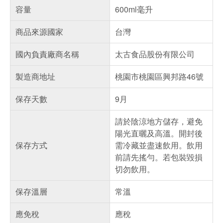
容量
600ml毫升
商品來源國家
台灣
國內負責廠商名稱
太古食品股份有限公司
製造商地址
桃園市桃園區興邦路46號
保存天數
9月
請於陰涼地方儲存，避免
陽光直曬及高溫。開封後
保存方式
需冷藏並盡速飲用。飲用
前請先搖勻。若包裝毀損
切勿飲用。
保存溫層
常溫
應免稅
應稅