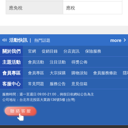
應免稅
應稅
偏遠地區配送
詐騙網頁！請小心！
得獎公告
活動快訊
more
熱門話題
銀行優惠
關於我們
官網
促銷目錄
分店資訊
保險服務
偏遠地區配送
詐騙網頁！請小心！
主題活動
會員活動
注目活動
得獎公佈
會員專區
會員專區
大宗採購
購物須知
會員服務條款
隱
客服中心
常見問題
服務公告
意見信箱
服務時間：
週一至週日 09:00-21:00，例假日依網站公告為主
公司地址：
台北市北投區大業路136號5樓 (台灣)