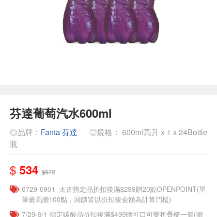
芬達葡萄汽水600ml
◎品牌：
Fanta 芬達
◎規格： 600ml毫升 x 1 x 24Bottle
瓶
$
534
$672
0729-0901_太古指定品折扣後滿$299贈20點OPENPOINT(單
筆最高贈100點，回饋皆以折扣後金額為計算門檻)
7/29-9/1 指定碳酸品折扣後滿$499贈可口可樂折疊椅一個(贈