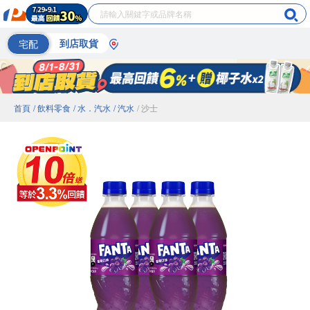
宅配
到店取貨
首頁
/ 飲料零食
/ 水．汽水
/ 汽水
/ 沙士