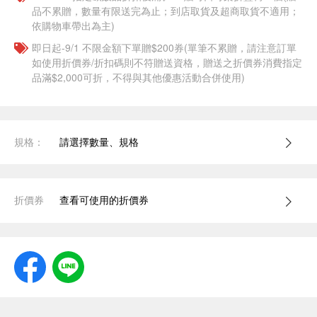
品不累贈，數量有限送完為止；到店取貨及超商取貨不適用；
依購物車帶出為主)
即日起-9/1 不限金額下單贈$200券(單筆不累贈，請注意訂單
如使用折價券/折扣碼則不符贈送資格，贈送之折價券消費指定
品滿$2,000可折，不得與其他優惠活動合併使用)
規格：
請選擇數量、規格
折價券
查看可使用的折價券