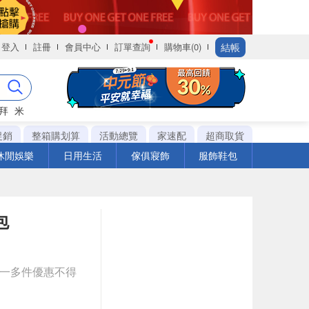
結帳
登入
註冊
會員中心
訂單查詢
購物車(0)
拜
米
促銷
整箱購划算
活動總覽
家速配
超商取貨
休閒娛樂
日用生活
傢俱寢飾
服飾鞋包
包
送一多件優惠不得