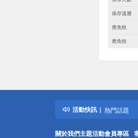
保存溫層
應免稅
應免稅
偏遠地區配
詐騙網頁！
得獎公告
活動快訊
熱門話題
銀行優惠
偏遠地區配
關於我們
主題活動
會員專區
詐騙網頁！