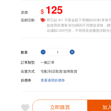
125
$
原價
促銷活動
即日起-9/1 不限金額下單贈$200券(單
如使用折價券/折扣碼則不符贈送資格，
品滿$2,000可折，不得與其他優惠活動合
數量
訂單類型
一般訂單
出貨方式
宅配/到店取貨/超商取貨
折價券
查看適用折價券
立即購買
加