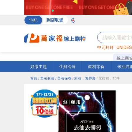
宅配
到店取貨
中元拜拜
UNIDES
罐頭
海苔
巧克力
線上商
好康主題
生鮮冷凍
飲料零食
米油沖
首頁
/ 美妝個清
/ 美妝保養
/ 彩妝．護唇膏
/ 化妝棉．配件