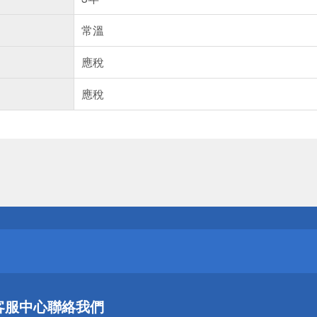
常溫
應稅
應稅
送
請小心！
送
客服中心
聯絡我們
請小心！