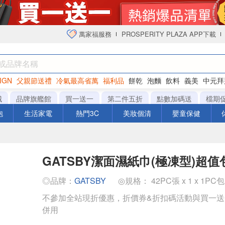
萬家福服務
PROSPERITY PLAZA APP下載
IGN
父親節送禮
冷氣最高省萬
福利品
餅乾
泡麵
飲料
義美
中元拜
衛生紙
城
品牌旗艦館
買一送一
第二件五折
點數加碼送
檔期
泡
生活家電
熱門3C
美妝個清
嬰童保健
GATSBY潔面濕紙巾(極凍型)超值
◎品牌：
GATSBY
◎規格： 42PC張 x 1 x 1PC包
不參加全站現折優惠，折價券&折扣碼活動與買一
併用