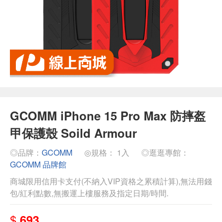
GCOMM iPhone 15 Pro Max 防摔盔
甲保護殼 Soild Armour
◎品牌：
GCOMM
◎規格： 1入
◎逛逛專館：
GCOMM 品牌館
商城限用信用卡支付(不納入VIP資格之累積計算),無法用錢
包/紅利點數,無搬運上樓服務及指定日期/時間.
$
693