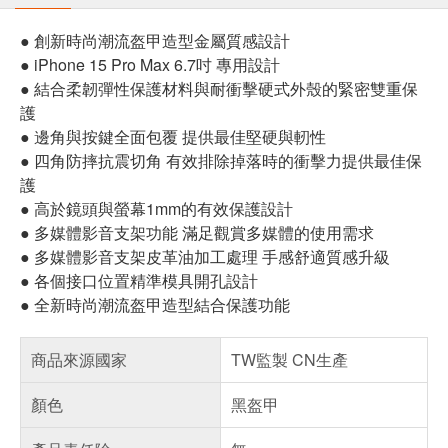
● 創新時尚潮流盔甲造型金屬質感設計
● iPhone 15 Pro Max 6.7吋 專用設計
● 結合柔韌彈性保護材料與耐衝擊硬式外殼的緊密雙重保
護
● 邊角與按鍵全面包覆 提供最佳堅硬與軔性
● 四角防摔抗震切角 有效排除掉落時的衝擊力提供最佳保
護
● 高於鏡頭與螢幕1mm的有效保護設計
● 多媒體影音支架功能 滿足觀賞多媒體的使用需求
● 多媒體影音支架皮革油加工處理 手感舒適質感升級
● 各個接口位置精準模具開孔設計
● 全新時尚潮流盔甲造型結合保護功能
商品來源國家
TW監製 CN生產
顏色
黑盔甲