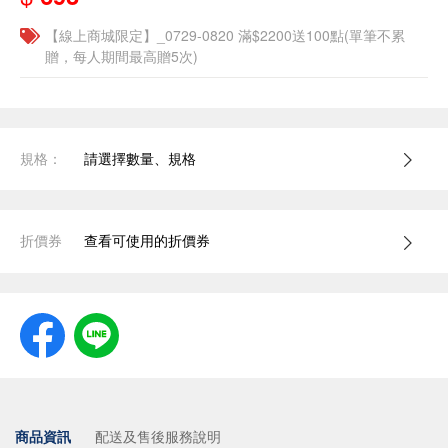
【線上商城限定】_0729-0820 滿$2200送100點(單筆不累
贈，每人期間最高贈5次)
規格：
請選擇數量、規格
折價券
查看可使用的折價券
商品資訊
配送及售後服務說明