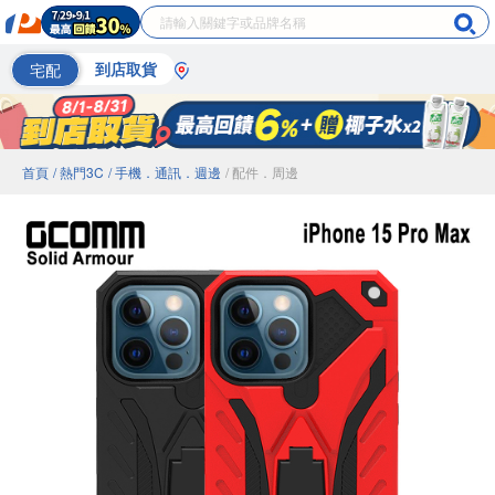
宅配
到店取貨
首頁
/ 熱門3C
/ 手機．通訊．週邊
/ 配件．周邊