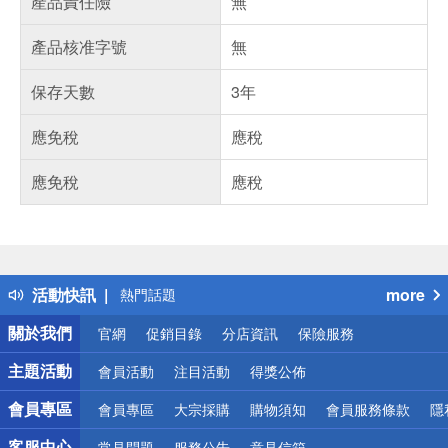
產品責任險
無
產品核准字號
無
保存天數
3年
應免稅
應稅
應免稅
應稅
偏遠地區配送
詐騙網頁！請小心！
得獎公告
活動快訊
more
熱門話題
銀行優惠
關於我們
官網
促銷目錄
分店資訊
保險服務
偏遠地區配送
詐騙網頁！請小心！
主題活動
會員活動
注目活動
得獎公佈
會員專區
會員專區
大宗採購
購物須知
會員服務條款
隱
客服中心
常見問題
服務公告
意見信箱