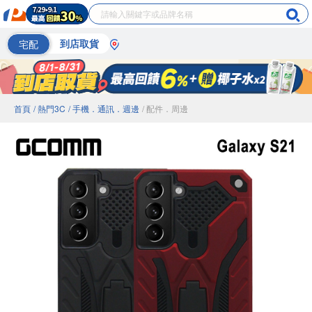
宅配
到店取貨
首頁
/ 熱門3C
/ 手機．通訊．週邊
/ 配件．周邊