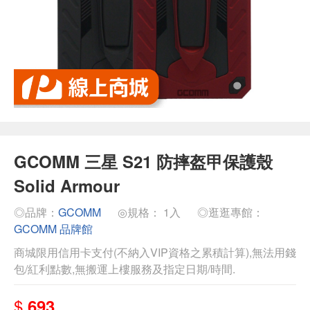
GCOMM 三星 S21 防摔盔甲保護殼
Solid Armour
◎品牌：
GCOMM
◎規格： 1入
◎逛逛專館：
GCOMM 品牌館
商城限用信用卡支付(不納入VIP資格之累積計算),無法用錢
包/紅利點數,無搬運上樓服務及指定日期/時間.
$
693