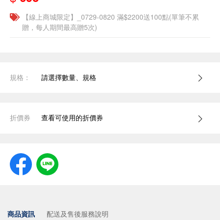
【線上商城限定】_0729-0820 滿$2200送100點(單筆不累
贈，每人期間最高贈5次)
規格：
請選擇數量、規格
折價券
查看可使用的折價券
商品資訊
配送及售後服務說明