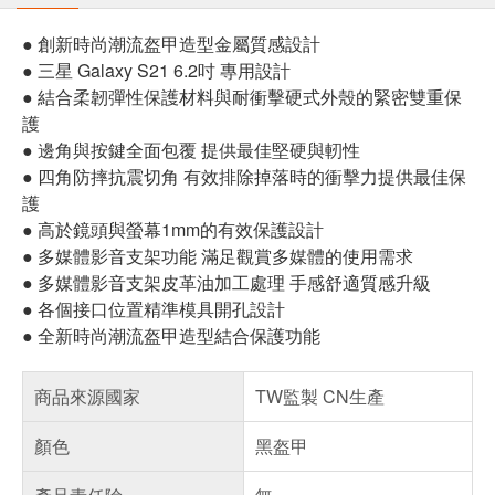
● 創新時尚潮流盔甲造型金屬質感設計
● 三星 Galaxy S21 6.2吋 專用設計
● 結合柔韌彈性保護材料與耐衝擊硬式外殼的緊密雙重保
護
● 邊角與按鍵全面包覆 提供最佳堅硬與軔性
● 四角防摔抗震切角 有效排除掉落時的衝擊力提供最佳保
護
● 高於鏡頭與螢幕1mm的有效保護設計
● 多媒體影音支架功能 滿足觀賞多媒體的使用需求
● 多媒體影音支架皮革油加工處理 手感舒適質感升級
● 各個接口位置精準模具開孔設計
● 全新時尚潮流盔甲造型結合保護功能
商品來源國家
TW監製 CN生產
顏色
黑盔甲