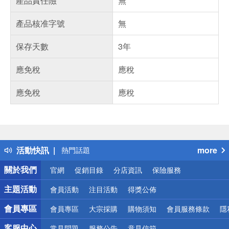
產品責任險
無
產品核准字號
無
保存天數
3年
應免稅
應稅
應免稅
應稅
偏遠地區配送
詐騙網頁！請小心！
得獎公告
活動快訊
more
熱門話題
銀行優惠
關於我們
官網
促銷目錄
分店資訊
保險服務
偏遠地區配送
詐騙網頁！請小心！
主題活動
會員活動
注目活動
得獎公佈
會員專區
會員專區
大宗採購
購物須知
會員服務條款
隱
客服中心
常見問題
服務公告
意見信箱