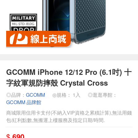
GCOMM iPhone 12/12 Pro (6.1吋) 十
字紋軍規防摔殼 Crystal Cross
◎品牌：
GCOMM
◎規格： 1入
◎逛逛專館：
GCOMM 品牌館
商城限用信用卡支付(不納入VIP資格之累積計算),無法用錢
包/紅利點數,無搬運上樓服務及指定日期/時間.
$
690