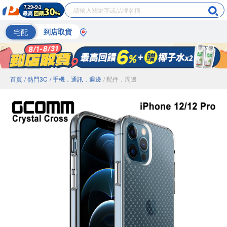
宅配
到店取貨
首頁
/ 熱門3C
/ 手機．通訊．週邊
/ 配件．周邊