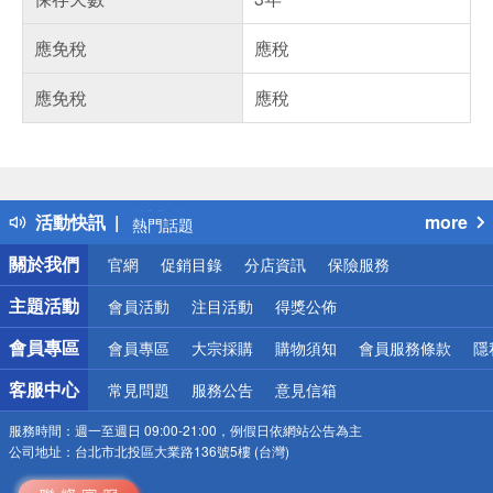
應免稅
應稅
應免稅
應稅
偏遠地區配送
詐騙網頁！請小心！
得獎公告
活動快訊
more
熱門話題
銀行優惠
關於我們
官網
促銷目錄
分店資訊
保險服務
偏遠地區配送
詐騙網頁！請小心！
主題活動
會員活動
注目活動
得獎公佈
會員專區
會員專區
大宗採購
購物須知
會員服務條款
隱
客服中心
常見問題
服務公告
意見信箱
服務時間：
週一至週日 09:00-21:00，例假日依網站公告為主
公司地址：
台北市北投區大業路136號5樓 (台灣)