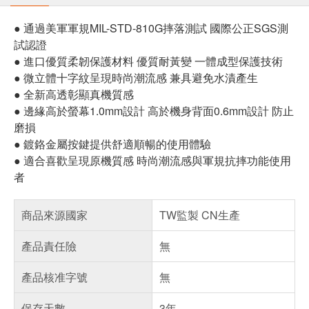
● 通過美軍軍規MIL-STD-810G摔落測試 國際公正SGS測
試認證
● 進口優質柔韌保護材料 優質耐黃變 一體成型保護技術
● 微立體十字紋呈現時尚潮流感 兼具避免水漬產生
● 全新高透彰顯真機質感
● 邊緣高於螢幕1.0mm設計 高於機身背面0.6mm設計 防止
磨損
● 鍍鉻金屬按鍵提供舒適順暢的使用體驗
● 適合喜歡呈現原機質感 時尚潮流感與軍規抗摔功能使用
者
商品來源國家
TW監製 CN生產
產品責任險
無
產品核准字號
無
保存天數
3年