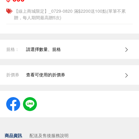
【線上商城限定】_0729-0820 滿$2200送100點(單筆不累
贈，每人期間最高贈5次)
規格：
請選擇數量、規格
折價券
查看可使用的折價券
商品資訊
配送及售後服務說明