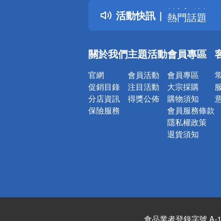
得獎公告
活動快訊
熱門話題
銀行優惠
偏遠地區配
關於我們
主題活動
會員專區
詐騙網頁！
官網
會員活動
會員專區
促銷目錄
注目活動
大宗採購
分店資訊
得獎公佈
購物須知
保險服務
會員服務條款
隱私權政策
退貨須知
食品業者登錄字號 A-122