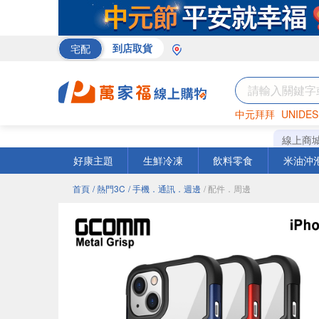
宅配
到店取貨
中元拜拜
UNIDES
米
巧克力
衛生紙
線上商
好康主題
生鮮冷凍
飲料零食
米油沖
首頁
/ 熱門3C
/ 手機．通訊．週邊
/ 配件．周邊