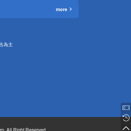
more
公告為主
rp. All Right Reserved