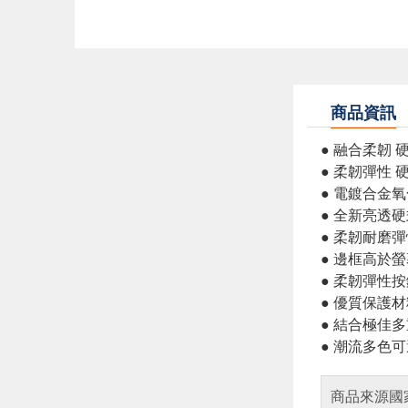
商品資訊
● 融合柔韌
● 柔韌彈性
● 電鍍合金
● 全新亮透
● 柔韌耐磨
● 邊框高於
● 柔韌彈性
● 優質保護
● 結合極佳
● 潮流多色
商品來源國