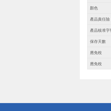
顏色
產品責任險
產品核准字
保存天數
應免稅
應免稅
偏遠地區配
詐騙網頁！