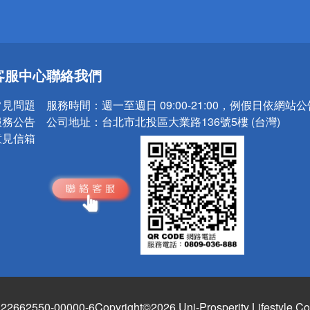
送
客服中心
聯絡我們
請小心！
常見問題
服務時間：
週一至週日 09:00-21:00，例假日依網站
服務公告
公司地址：
台北市北投區大業路136號5樓 (台灣)
意見信箱
662550-00000-6
Copyright©2026 Uni-Prosperity Lifestyle Co