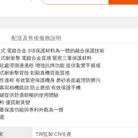
配送及售後服務說明
 硬式 電鍍合金 3項保護材料為一體的融合保護技術
 硬式耐衝擊 電鍍合金質感 緊密三重保護材料
氧化處理側邊邊框 增強抗摔功能 提供紮實手握感
硬式耐衝擊背殼 彰顯真機背面質感
彈性邊框 有效緊密保護機身 磨砂表面處理防髒污
螢幕與相機鏡頭 防止磨損 有效保護手機
按鍵提供舒適順暢的使用體驗
材料 優質耐黃變
多重保護功能與專利外觀為一體
可選
家
TW監製 CN生產