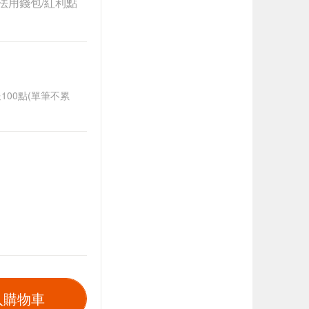
法用錢包/紅利點
送100點(單筆不累
入購物車