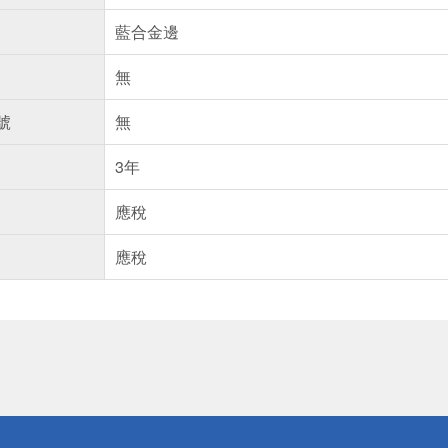
藍合金邊
無
號
無
3年
應稅
應稅
送
請小心！