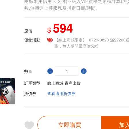
商城限用信用卡支付(不納入VIP資格之累積計算),無
數,無搬運上樓服務及指定日期/時間.
594
$
原價
促銷活動
【線上商城限定】_0729-0820 滿$2200
贈，每人期間最高贈5次)
數量
訂單類型
線上商城 廠商出貨
折價券
查看適用折價券
立即購買
加