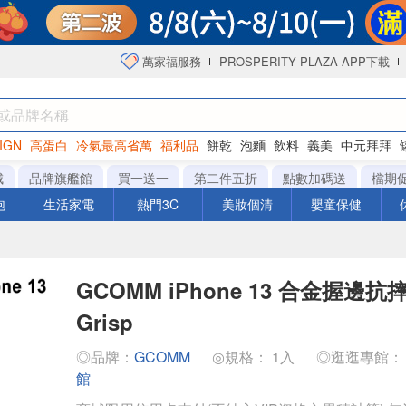
萬家福服務
PROSPERITY PLAZA APP下載
IGN
高蛋白
冷氣最高省萬
福利品
餅乾
泡麵
飲料
義美
中元拜拜
咖啡
城
品牌旗艦館
買一送一
第二件五折
點數加碼送
檔期
泡
生活家電
熱門3C
美妝個清
嬰童保健
GCOMM iPhone 13 合金握邊抗摔
Grisp
◎品牌：
GCOMM
◎規格： 1入
◎逛逛專館
館