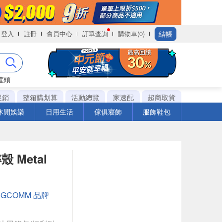
結帳
登入
註冊
會員中心
訂單查詢
購物車(0)
罐頭
促銷
整箱購划算
活動總覽
家速配
超商取貨
休閒娛樂
日用生活
傢俱寢飾
服飾鞋包
殼 Metal
：
GCOMM 品牌