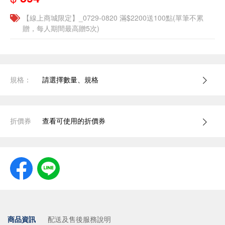
【線上商城限定】_0729-0820 滿$2200送100點(單筆不累
贈，每人期間最高贈5次)
規格：
請選擇數量、規格
折價券
查看可使用的折價券
商品資訊
配送及售後服務說明