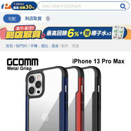
宅配
到店取貨
首頁
/ 熱門3C
/ 手機．通訊．週邊
/ 配件．周邊