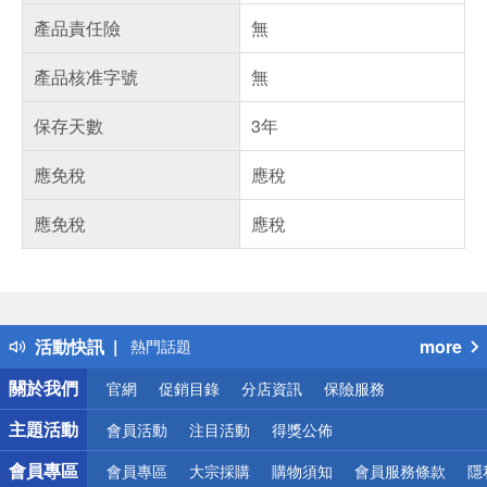
產品責任險
無
產品核准字號
無
保存天數
3年
應免稅
應稅
應免稅
應稅
偏遠地區配送
詐騙網頁！請小心！
得獎公告
活動快訊
more
熱門話題
銀行優惠
關於我們
官網
促銷目錄
分店資訊
保險服務
偏遠地區配送
詐騙網頁！請小心！
主題活動
會員活動
注目活動
得獎公佈
會員專區
會員專區
大宗採購
購物須知
會員服務條款
隱