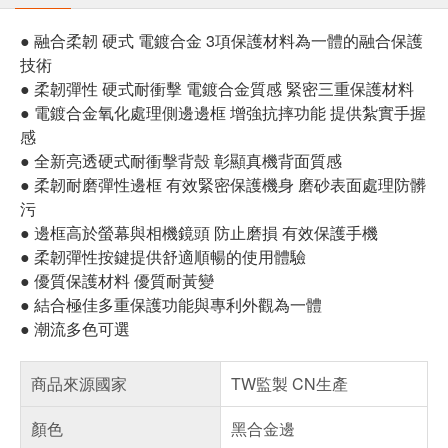
● 融合柔韌 硬式 電鍍合金 3項保護材料為一體的融合保護
技術
● 柔韌彈性 硬式耐衝擊 電鍍合金質感 緊密三重保護材料
● 電鍍合金氧化處理側邊邊框 增強抗摔功能 提供紮實手握
感
● 全新亮透硬式耐衝擊背殼 彰顯真機背面質感
● 柔韌耐磨彈性邊框 有效緊密保護機身 磨砂表面處理防髒
污
● 邊框高於螢幕與相機鏡頭 防止磨損 有效保護手機
● 柔韌彈性按鍵提供舒適順暢的使用體驗
● 優質保護材料 優質耐黃變
● 結合極佳多重保護功能與專利外觀為一體
● 潮流多色可選
商品來源國家
TW監製 CN生產
顏色
黑合金邊