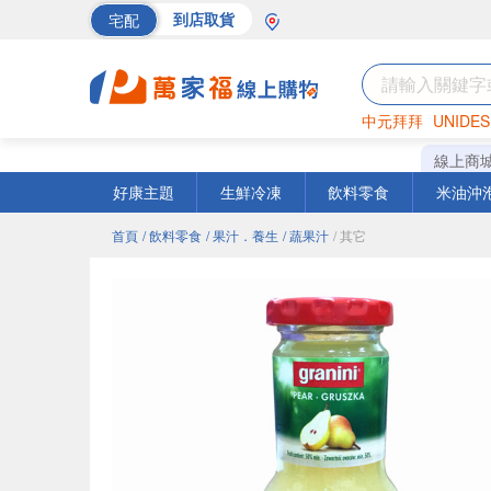
宅配
到店取貨
中元拜拜
UNIDES
巧克力
罐頭
海苔
線上商
好康主題
生鮮冷凍
飲料零食
米油沖
首頁
/ 飲料零食
/ 果汁．養生
/ 蔬果汁
/ 其它