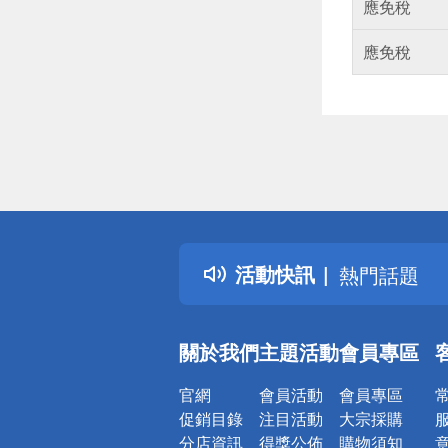
應免稅
應免稅
偏遠地區配
詐騙網頁！
得獎公告
活動快訊
熱門話題
銀行優惠
偏遠地區配
關於我們
主題活動
會員專區
詐騙網頁！
官網
會員活動
會員專區
促銷目錄
注目活動
大宗採購
分店資訊
得獎公佈
購物須知