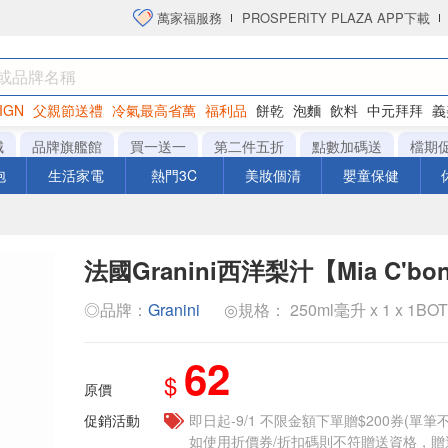
萬家福服務
PROSPERITY PLAZA APP下載
IGN
父親節送禮
冷氣最高省萬
福利品
餅乾
泡麵
飲料
中元拜拜
義
洋芋片
城
品牌旗艦館
買一送一
第二件五折
點數加碼送
檔期
泡
生活家電
熱門3C
美妝個清
嬰童保健
法國Granini西洋梨汁【Mia C'bon
◎品牌：
Granini
◎規格： 250ml毫升 x 1 x 1BO
62
$
原價
促銷活動
即日起-9/1 不限金額下單贈$200券(單
如使用折價券/折扣碼則不符贈送資格，