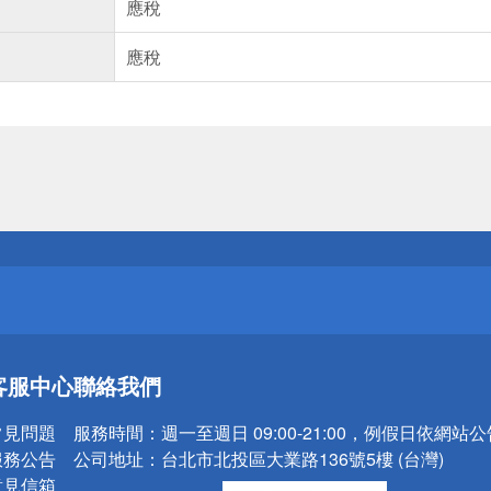
應稅
應稅
送
請小心！
送
客服中心
聯絡我們
請小心！
常見問題
服務時間：
週一至週日 09:00-21:00，例假日依網站
服務公告
公司地址：
台北市北投區大業路136號5樓 (台灣)
意見信箱