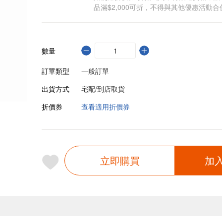
品滿$2,000可折，不得與其他優惠活動合
數量
訂單類型
一般訂單
出貨方式
宅配/到店取貨
折價券
查看適用折價券
立即購買
加