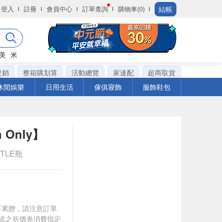
結帳
登入
註冊
會員中心
訂單查詢
購物車(0)
美
米
促銷
整箱購划算
活動總覽
家速配
超商取貨
休閒娛樂
日用生活
傢俱寢飾
服飾鞋包
 Only】
TTLE瓶
筆不累贈，請注意訂單
贈送之折價券消費指定