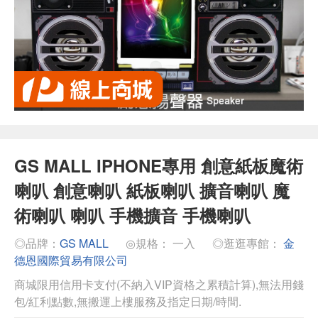
GS MALL IPHONE專用 創意紙板魔術
喇叭 創意喇叭 紙板喇叭 擴音喇叭 魔
術喇叭 喇叭 手機擴音 手機喇叭
◎品牌：
GS MALL
◎規格： 一入
◎逛逛專館：
金
德恩國際貿易有限公司
商城限用信用卡支付(不納入VIP資格之累積計算),無法用錢
包/紅利點數,無搬運上樓服務及指定日期/時間.