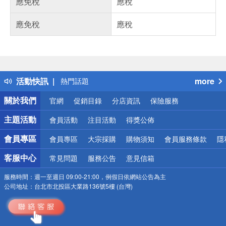
應免稅
應稅
應免稅
應稅
偏遠地區配送
詐騙網頁！請小心！
得獎公告
活動快訊
more
熱門話題
銀行優惠
關於我們
官網
促銷目錄
分店資訊
保險服務
偏遠地區配送
詐騙網頁！請小心！
主題活動
會員活動
注目活動
得獎公佈
會員專區
會員專區
大宗採購
購物須知
會員服務條款
隱
客服中心
常見問題
服務公告
意見信箱
服務時間：
週一至週日 09:00-21:00，例假日依網站公告為主
公司地址：
台北市北投區大業路136號5樓 (台灣)