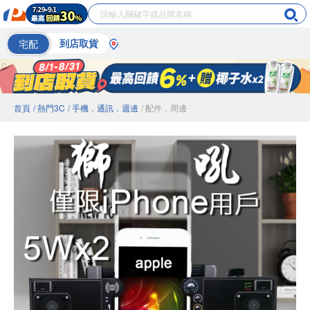
宅配
到店取貨
首頁
/ 熱門3C
/ 手機．通訊．週邊
/ 配件．周邊