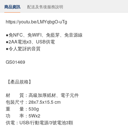
商品資訊
配送及售後服務說明
https://youtu.be/LMYqbgO-uTg
●免NFC、免WIFI、免藍芽、免音源線
●2AA電池x3、USB供電
●令人驚訝的音質
GS01469
【產品規格】
材 質：高級加厚紙材、電子元件
包裝尺寸：28x7.5x15.5 cm
重 量：530g
功 率：5Wx2
供電：USB/行動電源/3號電池3顆