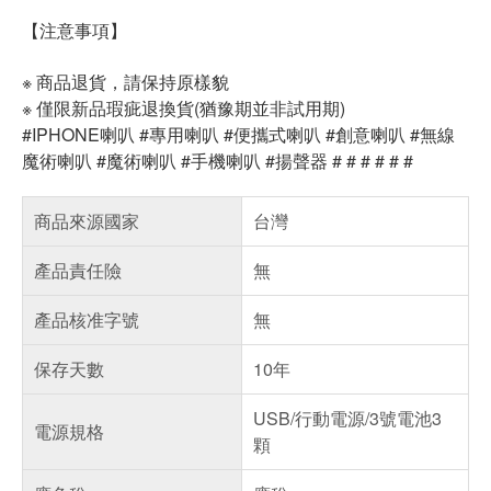
【注意事項】
※ 商品退貨，請保持原樣貌
※ 僅限新品瑕疵退換貨(猶豫期並非試用期)
#IPHONE喇叭 #專用喇叭 #便攜式喇叭 #創意喇叭 #無線
魔術喇叭 #魔術喇叭 #手機喇叭 #揚聲器 # # # # # #
商品來源國家
台灣
產品責任險
無
產品核准字號
無
保存天數
10年
USB/行動電源/3號電池3
電源規格
顆