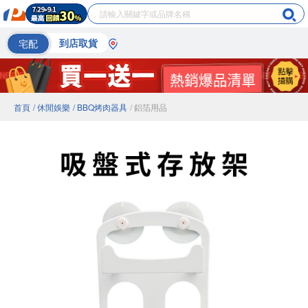
宅配
到店取貨
首頁
/ 休閒娛樂
/ BBQ烤肉器具
/ 鋁箔用品