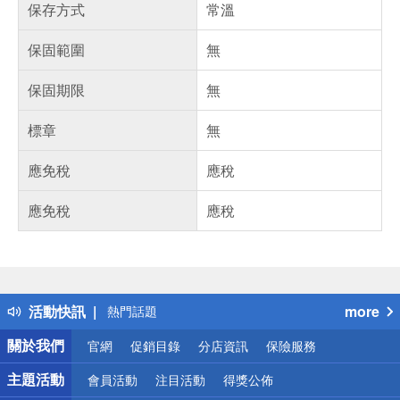
保存方式
常溫
保固範圍
無
保固期限
無
標章
無
應免稅
應稅
應免稅
應稅
偏遠地區配送
詐騙網頁！請小心！
得獎公告
活動快訊
more
熱門話題
銀行優惠
關於我們
官網
促銷目錄
分店資訊
保險服務
偏遠地區配送
詐騙網頁！請小心！
主題活動
會員活動
注目活動
得獎公佈