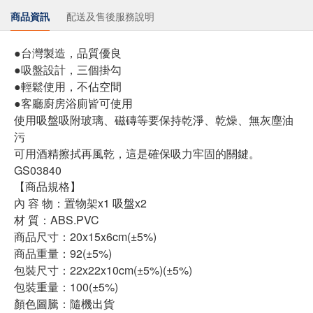
商品資訊
配送及售後服務說明
●台灣製造，品質優良
●吸盤設計，三個掛勾
●輕鬆使用，不佔空間
●客廳廚房浴廁皆可使用
使用吸盤吸附玻璃、磁磚等要保持乾淨、乾燥、無灰塵油
污
可用酒精擦拭再風乾，這是確保吸力牢固的關鍵。
GS03840
【商品規格】
內 容 物：置物架x1 吸盤x2
材 質：ABS.PVC
商品尺寸：20x15x6cm(±5%)
商品重量：92(±5%)
包裝尺寸：22x22x10cm(±5%)(±5%)
包裝重量：100(±5%)
顏色圖騰：隨機出貨