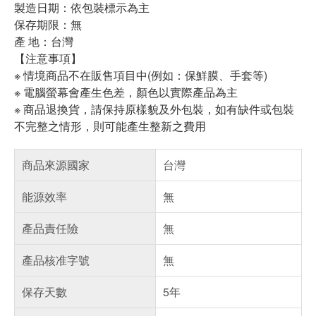
製造日期：依包裝標示為主
保存期限：無
產 地：台灣
【注意事項】
※ 情境商品不在販售項目中(例如：保鮮膜、手套等)
※ 電腦螢幕會產生色差，顏色以實際產品為主
※ 商品退換貨，請保持原樣貌及外包裝，如有缺件或包裝
不完整之情形，則可能產生整新之費用
商品來源國家
台灣
能源效率
無
產品責任險
無
產品核准字號
無
保存天數
5年