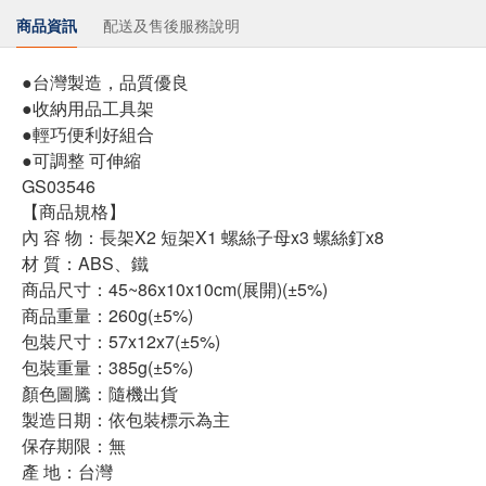
商品資訊
配送及售後服務說明
●台灣製造，品質優良
●收納用品工具架
●輕巧便利好組合
●可調整 可伸縮
GS03546
【商品規格】
內 容 物：長架X2 短架X1 螺絲子母x3 螺絲釘x8
材 質：ABS、鐵
商品尺寸：45~86x10x10cm(展開)(±5%)
商品重量：260g(±5%)
包裝尺寸：57x12x7(±5%)
包裝重量：385g(±5%)
顏色圖騰：隨機出貨
製造日期：依包裝標示為主
保存期限：無
產 地：台灣