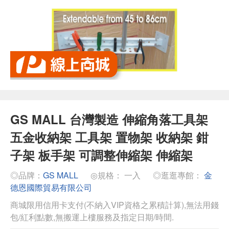
GS MALL 台灣製造 伸縮角落工具架
五金收納架 工具架 置物架 收納架 鉗
子架 板手架 可調整伸縮架 伸縮架
◎品牌：
GS MALL
◎規格： 一入
◎逛逛專館：
金
德恩國際貿易有限公司
商城限用信用卡支付(不納入VIP資格之累積計算),無法用錢
包/紅利點數,無搬運上樓服務及指定日期/時間.