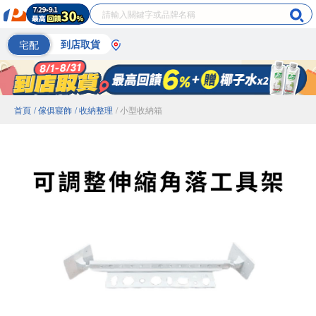
宅配
到店取貨
首頁
/ 傢俱寢飾
/ 收納整理
/ 小型收納箱