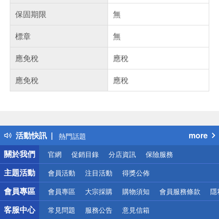
保固期限
無
標章
無
應免稅
應稅
應免稅
應稅
偏遠地區配送
詐騙網頁！請小心！
得獎公告
活動快訊
more
熱門話題
銀行優惠
關於我們
官網
促銷目錄
分店資訊
保險服務
偏遠地區配送
詐騙網頁！請小心！
主題活動
會員活動
注目活動
得獎公佈
會員專區
會員專區
大宗採購
購物須知
會員服務條款
隱
客服中心
常見問題
服務公告
意見信箱