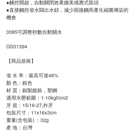
●觸控開啟，自動關閉效果媲美感應式龍頭
●直接觸控省水閥出水鈕，減少因接觸而產生細菌傳染的
機會
3085可調整秒數自動關水
GS01394
【商品規格】
省 水 率：最高可達48%
顏 色：銀色
材 質：銅製鍍鉻，塑鋼
適用水壓範圍：1-10kgf/cm2
牙 規：15/16-27,外牙
包裝尺寸：11x16x3cm
重量(含包裝) ：32g
產 地：台灣