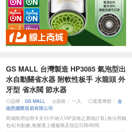
GS MALL 台灣製造 HP3085 氣泡型出
水自動關省水器 附軟性板手 水龍頭 外
牙型 省水閥 節水器
◎品牌：
GS MALL
◎規格： 一入
◎逛逛專館：
金
德恩國際貿易有限公司
商城限用信用卡支付(不納入VIP資格之累積計算),無法用錢
包/紅利點數,無搬運上樓服務及指定日期/時間.