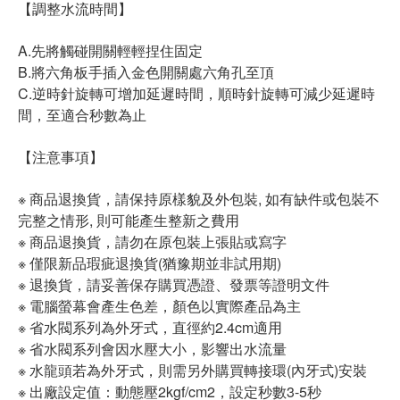
【調整水流時間】
A.先將觸碰開關輕輕捏住固定
B.將六角板手插入金色開關處六角孔至頂
C.逆時針旋轉可增加延遲時間，順時針旋轉可減少延遲時
間，至適合秒數為止
【注意事項】
※ 商品退換貨，請保持原樣貌及外包裝, 如有缺件或包裝不
完整之情形, 則可能產生整新之費用
※ 商品退換貨，請勿在原包裝上張貼或寫字
※ 僅限新品瑕疵退換貨(猶豫期並非試用期)
※ 退換貨，請妥善保存購買憑證、發票等證明文件
※ 電腦螢幕會產生色差，顏色以實際產品為主
※ 省水閥系列為外牙式，直徑約2.4cm適用
※ 省水閥系列會因水壓大小，影響出水流量
※ 水龍頭若為外牙式，則需另外購買轉接環(內牙式)安裝
※ 出廠設定值：動態壓2kgf/cm2，設定秒數3-5秒