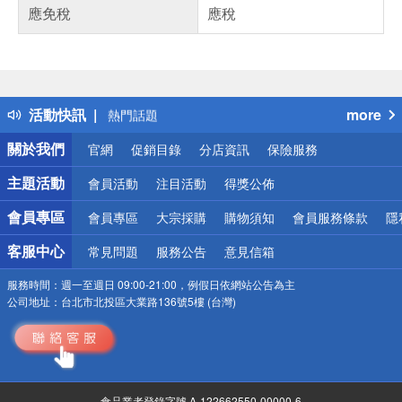
應免稅
應稅
偏遠地區配送
詐騙網頁！請小心！
得獎公告
活動快訊
more
熱門話題
銀行優惠
關於我們
官網
促銷目錄
分店資訊
保險服務
偏遠地區配送
詐騙網頁！請小心！
主題活動
會員活動
注目活動
得獎公佈
會員專區
會員專區
大宗採購
購物須知
會員服務條款
隱
客服中心
常見問題
服務公告
意見信箱
服務時間：
週一至週日 09:00-21:00，例假日依網站公告為主
公司地址：
台北市北投區大業路136號5樓 (台灣)
食品業者登錄字號 A-122662550-00000-6