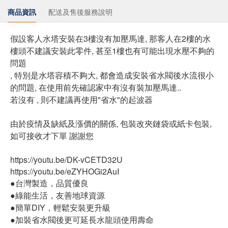
商品資訊
配送及售後服務說明
假設客人水塔安裝在3樓沒有加壓馬達, 那客人在2樓的水
樓頭不建議安裝此零件, 甚至1樓也有可能出現水壓不夠的
問題
, 特別是水塔容積不夠大, 都會造成安裝省水閥後水流很小
的問題, 在使用前先確認家中有沒有裝加壓馬達..
若沒有 , 則不建議再使用"省水"的起波器
由於疫情及缺紙及漲價的關係, 包裝改夾鏈袋或紙卡包裝,
如可接收才下單 謝謝您
https://youtu.be/DK-vCETD32U
https://youtu.be/eZYHOGi2AuI
●台灣製造，品質優良
●綠能生活，友善地球資源
●簡單DIY，輕鬆安裝更升級
●加裝省水閥後更可延長水龍頭使用壽命