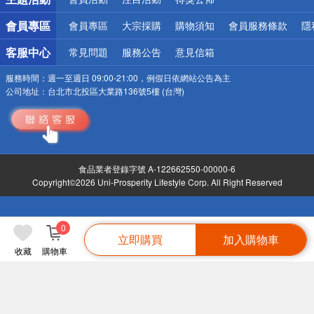
會員專區
會員專區
大宗採購
購物須知
會員服務條款
隱
客服中心
常見問題
服務公告
意見信箱
服務時間：
週一至週日 09:00-21:00，例假日依網站公告為主
公司地址：
台北市北投區大業路136號5樓 (台灣)
食品業者登錄字號 A-122662550-00000-6
Copyright©2026 Uni-Prosperity Lifestyle Corp. All Right Reserved
0
立即購買
加入購物車
收藏
購物車