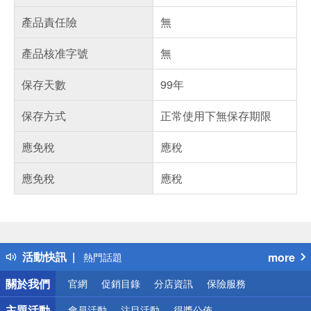
產品責任險
無
產品核准字號
無
保存天數
99年
保存方式
正常使用下無保存期限
應免稅
應稅
應免稅
應稅
偏遠地區配送
詐騙網頁！請小心！
得獎公告
活動快訊
more
熱門話題
銀行優惠
關於我們
官網
促銷目錄
分店資訊
保險服務
偏遠地區配送
詐騙網頁！請小心！
主題活動
會員活動
注目活動
得獎公佈