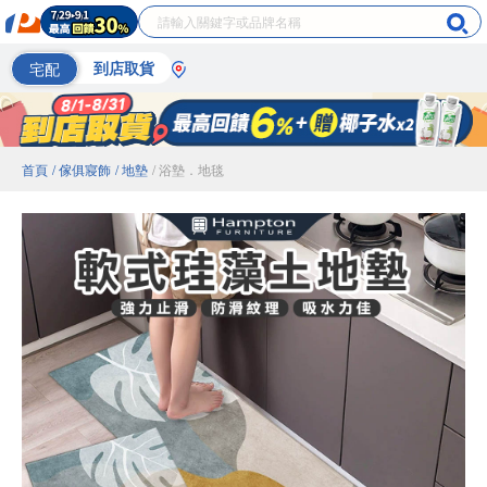
宅配
到店取貨
首頁
/ 傢俱寢飾
/ 地墊
/ 浴墊．地毯