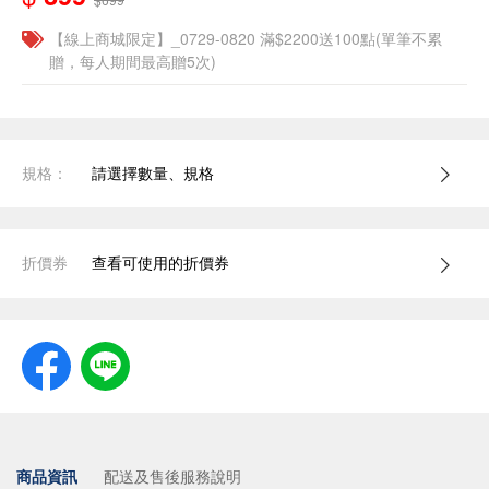
【線上商城限定】_0729-0820 滿$2200送100點(單筆不累
贈，每人期間最高贈5次)
規格：
請選擇數量、規格
折價券
查看可使用的折價券
商品資訊
配送及售後服務說明