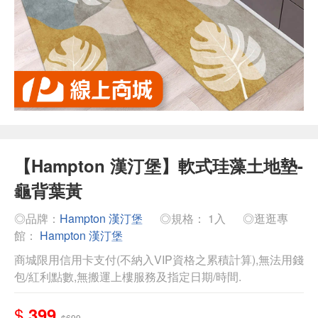
【Hampton 漢汀堡】軟式珪藻土地墊-
龜背葉黃
◎品牌：
Hampton 漢汀堡
◎規格： 1入
◎逛逛專
館：
Hampton 漢汀堡
商城限用信用卡支付(不納入VIP資格之累積計算),無法用錢
包/紅利點數,無搬運上樓服務及指定日期/時間.
$
399
$699