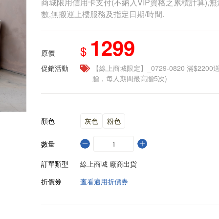
商城限用信用卡支付(不納入VIP資格之累積計算),無
數,無搬運上樓服務及指定日期/時間.
1299
$
原價
促銷活動
【線上商城限定】_0729-0820 滿$2200
贈，每人期間最高贈5次)
顏色
灰色
粉色
數量
訂單類型
線上商城 廠商出貨
折價券
查看適用折價券