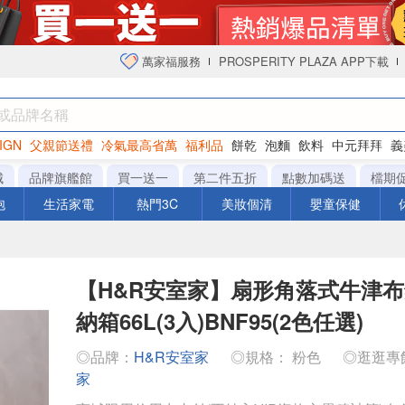
萬家福服務
PROSPERITY PLAZA APP下載
IGN
父親節送禮
冷氣最高省萬
福利品
餅乾
泡麵
飲料
中元拜拜
義
衛生紙
城
品牌旗艦館
買一送一
第二件五折
點數加碼送
檔期
泡
生活家電
熱門3C
美妝個清
嬰童保健
【H&R安室家】扇形角落式牛津
納箱66L(3入)BNF95(2色任選)
◎品牌：
H&R安室家
◎規格： 粉色
◎逛逛專
家