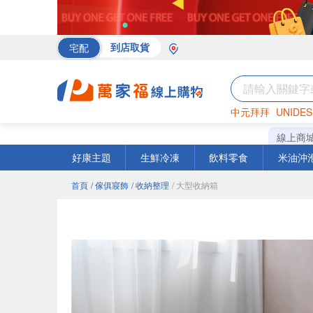
宅配
到店取貨
中元拜拜
UNIDES
海苔
巧克力
罐頭
線上商
好康主題
生鮮冷凍
飲料零食
米油沖
首頁
/ 傢俱寢飾
/ 收納整理
/ 大型收納箱