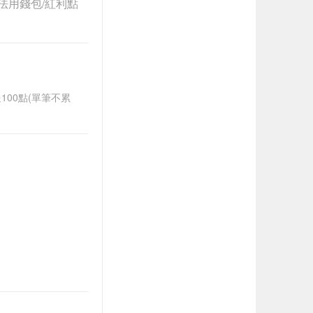
法用錢包/紅利點
送100點(單筆不累