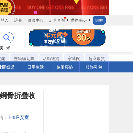
結帳
登入
註冊
會員中心
訂單查詢
購物車(0)
美
米
促銷
整箱購划算
活動總覽
家速配
超商取貨
休閒娛樂
日用生活
傢俱寢飾
服飾鞋包
布鋼骨折疊收
館：
H&R安室