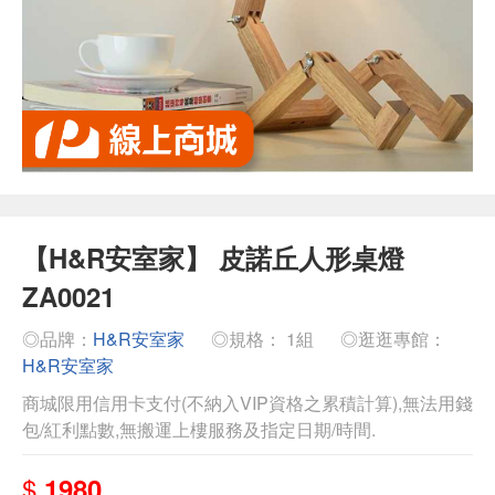
【H&R安室家】 皮諾丘人形桌燈
ZA0021
◎品牌：
H&R安室家
◎規格： 1組
◎逛逛專館：
H&R安室家
商城限用信用卡支付(不納入VIP資格之累積計算),無法用錢
包/紅利點數,無搬運上樓服務及指定日期/時間.
$
1980