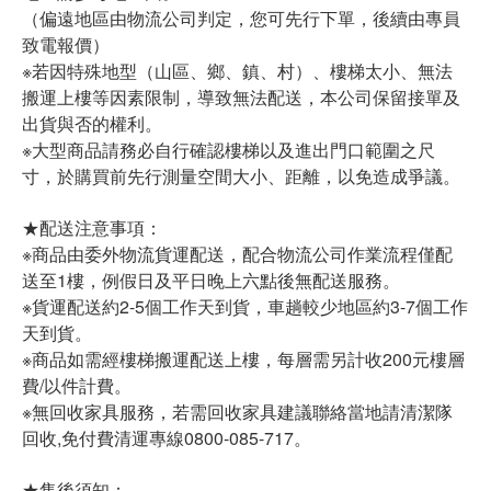
（偏遠地區由物流公司判定，您可先行下單，後續由專員
致電報價）
※若因特殊地型（山區、鄉、鎮、村）、樓梯太小、無法
搬運上樓等因素限制，導致無法配送，本公司保留接單及
出貨與否的權利。
※大型商品請務必自行確認樓梯以及進出門口範圍之尺
寸，於購買前先行測量空間大小、距離，以免造成爭議。
★配送注意事項：
※商品由委外物流貨運配送，配合物流公司作業流程僅配
送至1樓，例假日及平日晚上六點後無配送服務。
※貨運配送約2-5個工作天到貨，車趟較少地區約3-7個工作
天到貨。
※商品如需經樓梯搬運配送上樓，每層需另計收200元樓層
費/以件計費。
※無回收家具服務，若需回收家具建議聯絡當地請清潔隊
回收,免付費清運專線0800-085-717。
★售後須知：