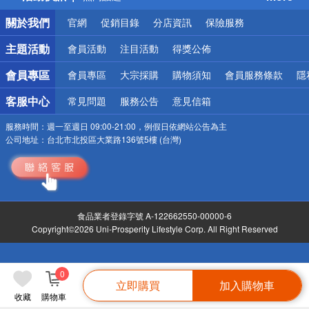
銀行優惠
關於我們
官網
促銷目錄
分店資訊
保險服務
偏遠地區配送
詐騙網頁！請小心！
主題活動
會員活動
注目活動
得獎公佈
會員專區
會員專區
大宗採購
購物須知
會員服務條款
隱
客服中心
常見問題
服務公告
意見信箱
服務時間：
週一至週日 09:00-21:00，例假日依網站公告為主
公司地址：
台北市北投區大業路136號5樓 (台灣)
食品業者登錄字號 A-122662550-00000-6
Copyright©2026 Uni-Prosperity Lifestyle Corp. All Right Reserved
0
立即購買
加入購物車
收藏
購物車