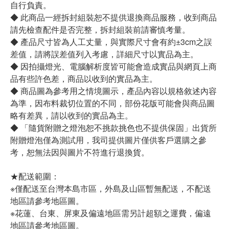
自行負責。
◆ 此商品一經拆封組裝恕不提供退換商品服務，收到商品
請先檢查配件是否完整，拆封組裝前請審慎考量。
◆ 產品尺寸皆為人工丈量，與實際尺寸會有約±3cm之誤
差值，請將誤差值列入考慮，詳細尺寸以實品為主。
◆ 因拍攝燈光、電腦解析度皆可能會造成實品與網頁上商
品有些許色差，商品以收到的實品為主。
◆ 商品圖為參考用之情境圖示，產品內容以規格敘述內容
為準，因布料裁切位置的不同，部份花版可能會與商品圖
略有差異，請以收到的實品為主。
◆ 「隨貨附贈之燈泡恕不挑款挑色也不提供保固」出貨所
附贈燈泡僅為測試用，我司提供圖片僅供客戶選購之參
考，恕無法因與圖片不符進行退換貨。
★配送範圍：
※僅配送至台灣本島市區，外島及山區暫無配送，不配送
地區請參考地區圖。
※花蓮、台東、屏東及偏遠地區需另計超額之運費，偏遠
地區請參考地區圖。