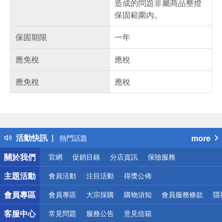
造成的問題非屬商品整燈
保固範圍內。
保固期限
一年
應免稅
應稅
應免稅
應稅
偏遠地區配送
詐騙網頁！請小心！
得獎公告
活動快訊
more
熱門話題
銀行優惠
關於我們
官網
促銷目錄
分店資訊
保險服務
偏遠地區配送
詐騙網頁！請小心！
主題活動
會員活動
注目活動
得獎公佈
會員專區
會員專區
大宗採購
購物須知
會員服務條款
隱
客服中心
常見問題
服務公告
意見信箱