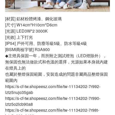
[材質] 鋁材粉體烤漆、鋼化玻璃
[尺寸] W14cm*H10cm*D6cm
[光源] LED3W*2 3000K
[光效] 上下打光
[IP54] 戶外可用、防塵等級5級、防水等級4級
[BSMI商檢字號] R3A900
◆主燈具保固一年，而所附之測試燈泡（LED燈除外），
無保固也無法做款式和色溫的選擇，光源如果本身就內建
在燈具上的
也屬於整燈保固範圍，安裝造成的問題非屬商品整燈保固
範圍內
https://s-cf-tw.shopeesz.com/file/tw-11134202-7r992-
lztz5nujo35gab
https://s-cf-tw.shopeesz.com/file/tw-11134202-7r990-
lztz5o2lcb90a8
https://s-cf-tw.shopeesz.com/file/tw-11134202-7r98t-