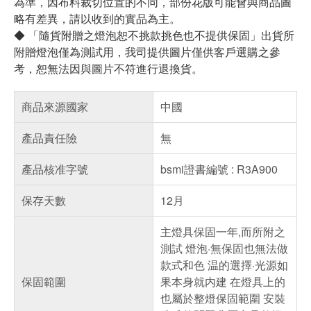
為準，因布料裁切位置的不同，部份花版可能會與商品圖
略有差異，請以收到的實品為主。
◆ 「隨貨附贈之燈泡恕不挑款挑色也不提供保固」出貨所
附贈燈泡僅為測試用，我司提供圖片僅供客戶選購之參
考，恕無法因與圖片不符進行退換貨。
商品來源國家
中國
產品責任險
無
產品核准字號
bsmi證書編號 : R3A900
保存天數
12月
主燈具保固一年,而所附之
測試 燈泡·無保固也無法做
款式和色 温的選擇·光源如
保固範圍
果本身就内建 在燈具上的
也屬於整燈保固範圍 安裝