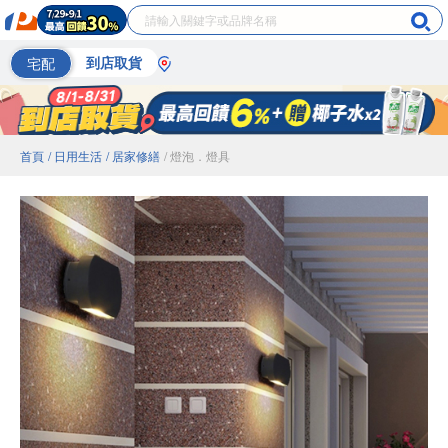
宅配
到店取貨
首頁
/ 日用生活
/ 居家修繕
/ 燈泡．燈具