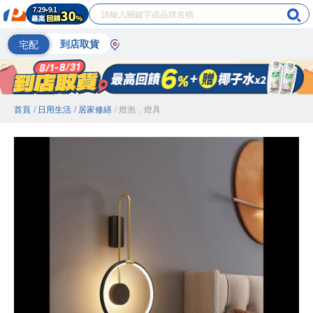
宅配
到店取貨
首頁
/ 日用生活
/ 居家修繕
/ 燈泡．燈具