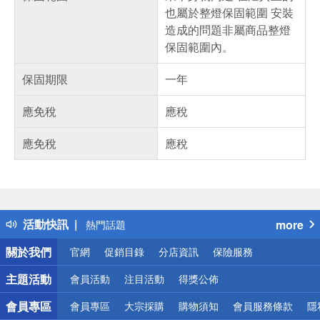
也屬於整燈保固範圍 安裝
造成的問題非屬商品整燈
保固範圍內。
保固期限
一年
應免稅
應稅
應免稅
應稅
偏遠地區配送
詐騙網頁！請小心！
得獎公告
活動快訊
more
熱門話題
銀行優惠
關於我們
官網
促銷目錄
分店資訊
保險服務
偏遠地區配送
詐騙網頁！請小心！
主題活動
會員活動
注目活動
得獎公佈
會員專區
會員專區
大宗採購
購物須知
會員服務條款
隱