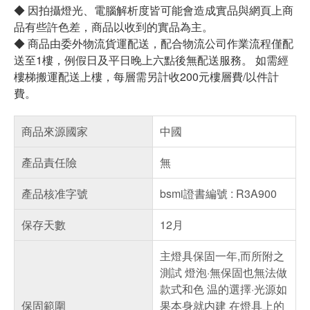
◆ 因拍攝燈光、電腦解析度皆可能會造成實品與網頁上商
品有些許色差，商品以收到的實品為主。
◆ 商品由委外物流貨運配送，配合物流公司作業流程僅配
送至1樓，例假日及平日晚上六點後無配送服務。 如需經
樓梯搬運配送上樓，每層需另計收200元樓層費/以件計
費。
商品來源國家
中國
產品責任險
無
產品核准字號
bsmi證書編號 : R3A900
保存天數
12月
主燈具保固一年,而所附之
測試 燈泡·無保固也無法做
款式和色 温的選擇·光源如
保固範圍
果本身就内建 在燈具上的