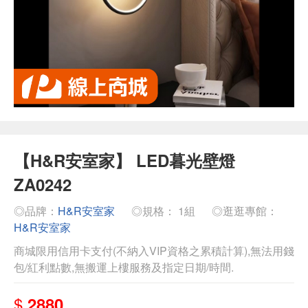
【H&R安室家】 LED暮光壁燈
ZA0242
◎品牌：
H&R安室家
◎規格： 1組
◎逛逛專館：
H&R安室家
商城限用信用卡支付(不納入VIP資格之累積計算),無法用錢
包/紅利點數,無搬運上樓服務及指定日期/時間.
$
2880