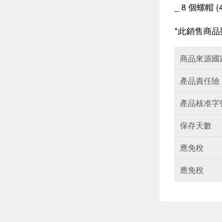
_ 8 個螺帽 (
*
此銷售商品
商品來源國
產品責任險
產品核准字
保存天數
應免稅
應免稅