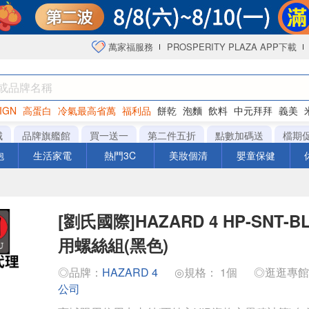
萬家福服務
PROSPERITY PLAZA APP下載
IGN
高蛋白
冷氣最高省萬
福利品
餅乾
泡麵
飲料
中元拜拜
義美
海苔
城
品牌旗艦館
買一送一
第二件五折
點數加碼送
檔期
泡
生活家電
熱門3C
美妝個清
嬰童保健
[劉氏國際]HAZARD 4 HP-SNT-
用螺絲組(黑色)
◎品牌：
HAZARD 4
◎規格： 1個
◎逛逛專
公司