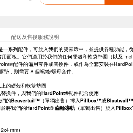
配送及售後服務說明
是一系列配件，可旋入我們的雙索環中，並提供各種功能，
用面板。它們適用於我們的任何硬殼和軟袋墊圈（以及 mol
配件的備用零件或替換件，或作為全套安裝在
oint®
HardPo
p 橡膠墊，則需要 8 個螺絲/螺母套件。
包上的硬殼和軟雙墊圈
或替換件，與我們的
HardPoint®
配件配合使用
我們的
Beavertail™
（單獨出售）擰入
Pillbox™
或
Blastwall
用於將我們的
HardPoint® 齒輪導軌
（單獨出售）旋入
Pillbo
12x4 mm)