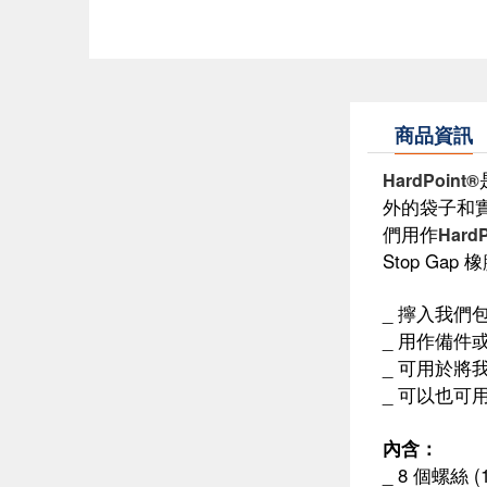
商品資訊
HardPoint®
外的袋子和實
們用作
HardP
Stop Ga
_ 擰入我們
_ 用作備件
_ 可用於將
_ 可以也可
內含：
_ 8 個螺絲 (