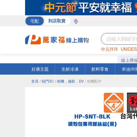
宅配
到店取貨
中元拜拜
UNIDES
巧克力
罐頭
咖啡
線上商
好康主題
生鮮冷凍
飲料零食
米油沖
首頁
/ 熱門3C
/ 相機．攝影．DV
/ 相機配件