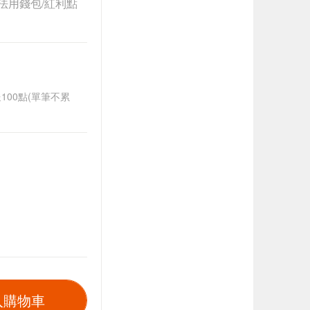
法用錢包/紅利點
送100點(單筆不累
入購物車