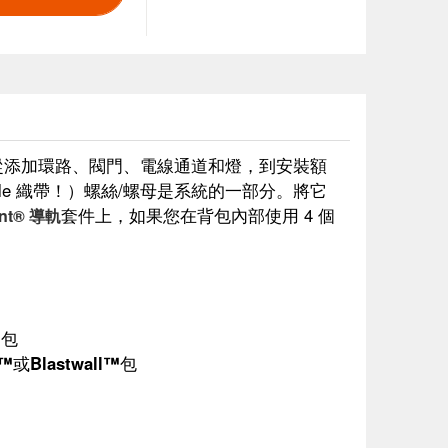
從添加環路、閥門、電線通道和燈，到安裝額
le 織帶！）螺絲/螺母是系統的一部分。將它
套件上，如果您在背包內部使用 4 個
int® 導軌
™
包
x™
或
Blastwall™
包