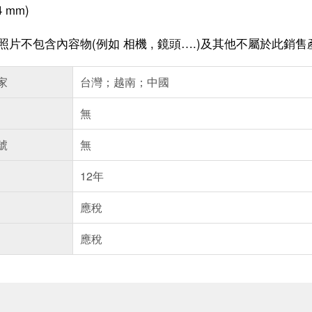
4 mm)
(
,
.)
照片不包含內容物
例如
相機
鏡頭…
及其他不屬於此銷售
家
台灣；越南；中國
無
號
無
12年
應稅
應稅