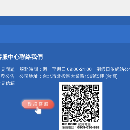
送
請小心！
送
客服中心
聯絡我們
請小心！
常見問題
服務時間：
週一至週日 09:00-21:00，例假日依網站
服務公告
公司地址：
台北市北投區大業路136號5樓 (台灣)
意見信箱