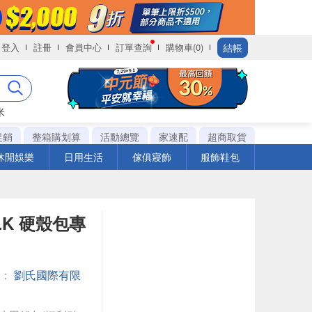
結帳
登入
註冊
會員中心
訂單查詢
購物車(0)
米
促銷
整箱購划算
活動總覽
家速配
超商取貨
休閒娛樂
日用生活
傢俱寢飾
服飾鞋包
BLK 硬殼包專
館：
劉氏國際有限