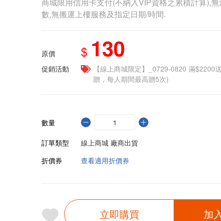
商城限用信用卡支付(不納入VIP資格之累積計算),無
數,無搬運上樓服務及指定日期/時間.
130
$
原價
促銷活動
【線上商城限定】_0729-0820 滿$2200
贈，每人期間最高贈5次)
數量
訂單類型
線上商城 廠商出貨
折價券
查看適用折價券
立即購買
加