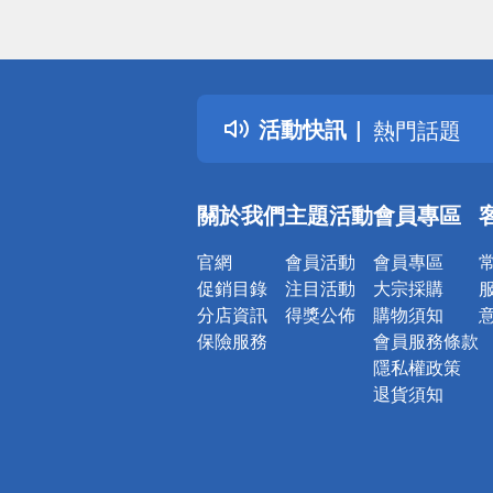
偏遠地區配
詐騙網頁！
得獎公告
活動快訊
熱門話題
銀行優惠
偏遠地區配
關於我們
主題活動
會員專區
詐騙網頁！
官網
會員活動
會員專區
促銷目錄
注目活動
大宗採購
分店資訊
得獎公佈
購物須知
保險服務
會員服務條款
隱私權政策
退貨須知