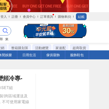
結帳
登入
註冊
會員中心
訂單查詢
購物車(0)
拜
米
促銷
整箱購划算
活動總覽
家速配
超商取貨
休閒娛樂
日用生活
傢俱寢飾
服飾鞋包
-1變頻冷專-
 1SET組
安裝!跨區域運送及
，不可使用家電線