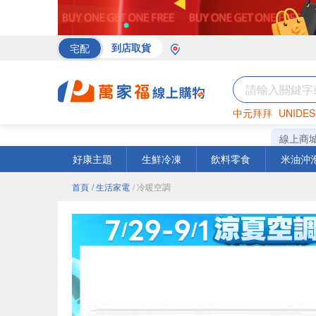
宅配
到店取貨
中元拜拜
UNIDES
罐頭
海苔
巧克力
線上商
好康主題
生鮮冷凍
飲料零食
米油沖
首頁
/ 生活家電
/ 冷暖空調