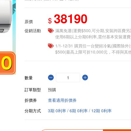
38190
$
原價
促銷活動
滿萬免運(運費$500,可分期,安裝跨區費
使用6期以上分期0利率,需付基本安裝運費
1/1-12/31 購買任一台變頻冷氣(國際除外)
$500(最高上限可折10,000元，不得與
數量
訂單類型
預購
折價券
查看適用折價券
分期方式
3期 0利率 / 6期 0利率 / 12期 0利率