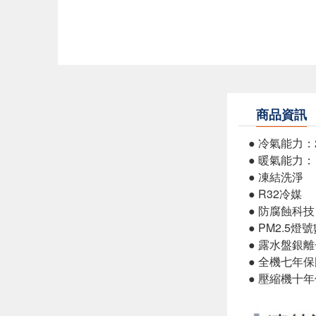
商品資訊
● 冷氣能力：2
● 暖氣能力： 
● 凍結洗淨
● R32冷媒
● 防腐蝕科技
● PM2.5燈
● 露水盤銀
● 全機七年
● 壓縮機十