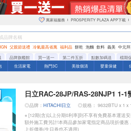
萬家福服務
PROSPERITY PLAZA APP下載
IGN
父親節送禮
冷氣最高省萬
福利品
餅乾
泡麵
飲料
義美
中元拜
衛生紙
城
品牌旗艦館
買一送一
第二件五折
點數加碼送
檔期
泡
生活家電
熱門3C
美妝個清
嬰童保健
日立RAC-28JP/RAS-28NJP1 1
◎品牌：
HITACHI日立
◎規格： 9632BTU x 1 x
※ [12期(含)以上分期0利率]則不享有免費基本運送
額外施工費另計!本商品參加家電指定商品現折優惠
上折價券(生日券也不適用)