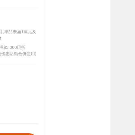
另計,單品未滿1萬元及
)
滿$5,000現折
其他優惠活動合併使用)