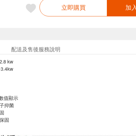
立即購買
加
配送及售後服務說明
.8 kw
3.4kw
號數值顯示
離子抑菌
保固
年保固