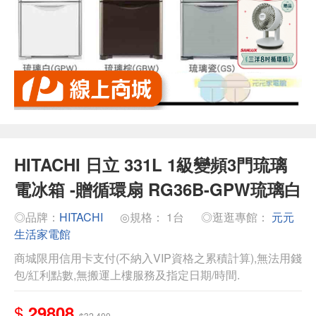
HITACHI 日立 331L 1級變頻3門琉璃
電冰箱 -贈循環扇 RG36B-GPW琉璃白
◎品牌：
HITACHI
◎規格： 1台
◎逛逛專館：
元元
生活家電館
商城限用信用卡支付(不納入VIP資格之累積計算),無法用錢
包/紅利點數,無搬運上樓服務及指定日期/時間.
$
29808
$32,400