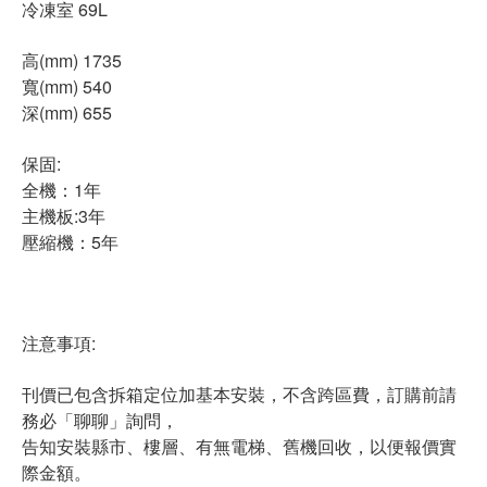
冷凍室 69L
高(mm) 1735
寬(mm) 540
深(mm) 655
保固:
全機：1年
主機板:3年
壓縮機：5年
注意事項:
刊價已包含拆箱定位加基本安裝，不含跨區費，訂購前請
務必「聊聊」詢問，
告知安裝縣市、樓層、有無電梯、舊機回收，以便報價實
際金額。