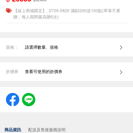
【線上商城限定】_0729-0820 滿$2200送100點(單筆不累
贈，每人期間最高贈5次)
規格：
請選擇數量、規格
折價券
查看可使用的折價券
商品資訊
配送及售後服務說明