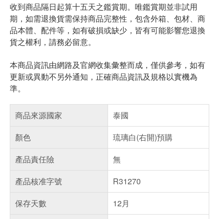
收到商品隔日起算十五天之鑑賞期。唯鑑賞期並非試用
期，如需退換貨需保持商品完整性，包含外箱、包材、商
品本體、配件等，如有破損或缺少，皆有可能影響您退換
貨之權利，請務必留意。
本商品資訊由網路及官網收集彙整而成，僅供參考，如有
更新或異動不另外通知，正確商品資訊及規格以實機為
準。
商品來源國家
泰國
顏色
琉璃白(右開)預購
產品責任險
無
產品核准字號
R31270
保存天數
12月