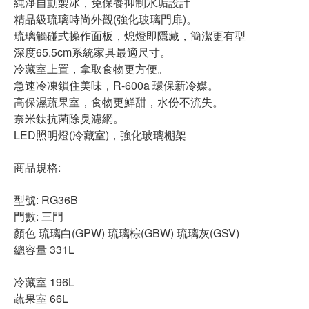
純淨自動製冰，免保養抑制水垢設計
精品級琉璃時尚外觀(強化玻璃門扉)。
琉璃觸碰式操作面板，熄燈即隱藏，簡潔更有型
深度65.5cm系統家具最適尺寸。
冷藏室上置，拿取食物更方便。
急速冷凍鎖住美味，R-600a 環保新冷媒。
高保濕蔬果室，食物更鮮甜，水份不流失。
奈米鈦抗菌除臭濾網。
LED照明燈(冷藏室)，強化玻璃棚架
商品規格:
型號: RG36B
門數: 三門
顏色 琉璃白(GPW) 琉璃棕(GBW) 琉璃灰(GSV)
總容量 331L
冷藏室 196L
蔬果室 66L