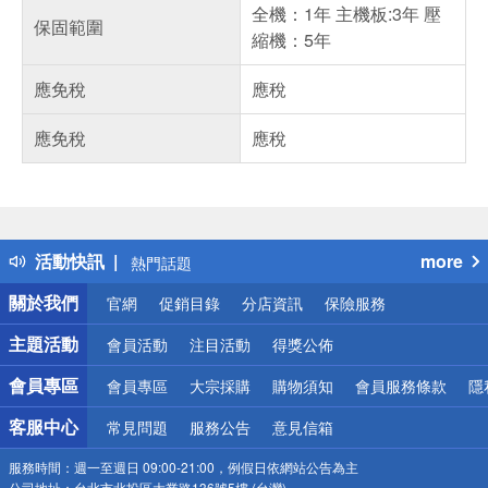
全機：1年 主機板:3年 壓
保固範圍
縮機：5年
應免稅
應稅
應免稅
應稅
偏遠地區配送
詐騙網頁！請小心！
得獎公告
活動快訊
more
熱門話題
銀行優惠
關於我們
官網
促銷目錄
分店資訊
保險服務
偏遠地區配送
詐騙網頁！請小心！
主題活動
會員活動
注目活動
得獎公佈
會員專區
會員專區
大宗採購
購物須知
會員服務條款
隱
客服中心
常見問題
服務公告
意見信箱
服務時間：
週一至週日 09:00-21:00，例假日依網站公告為主
公司地址：
台北市北投區大業路136號5樓 (台灣)