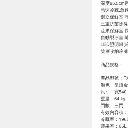
深度65.5c
急速冷藏.急
獨立保鮮室 
三重抗菌除臭
蔬果保鮮室 
自動製冰室 
LED照明燈
雙層收納冷凍
商品規格：
產品型號：RV
顏色：星燦金(
尺寸：寬540 ×
重量：64 ㎏
門數：三門
有效內容積：3
冷藏室：196
蔬果室：66L