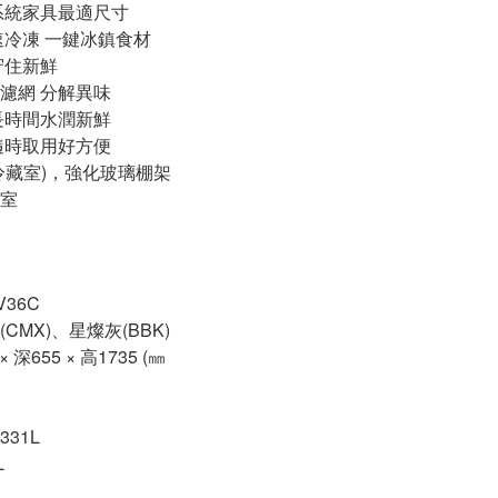
m系統家具最適尺寸
速冷凍 一鍵冰鎮食材
守住新鮮
濾網 分解異味
長時間水潤新鮮
隨時取用好方便
(冷藏室)，強化玻璃棚架
室
36C
CMX)、星燦灰(BBK)
 深655 × 高1735 (㎜
31L
L