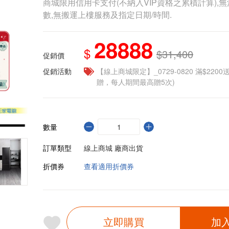
商城限用信用卡支付(不納入VIP資格之累積計算),無
數,無搬運上樓服務及指定日期/時間.
28888
$
$31,400
促銷價
促銷活動
【線上商城限定】_0729-0820 滿$2200
贈，每人期間最高贈5次)
數量
訂單類型
線上商城 廠商出貨
折價券
查看適用折價券
立即購買
加