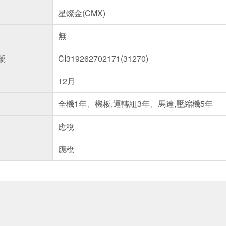
星燦金(CMX)
無
號
CI319262702171(31270)
12月
全機1年、機板,運轉組3年、馬達,壓縮機5年
應稅
應稅
送