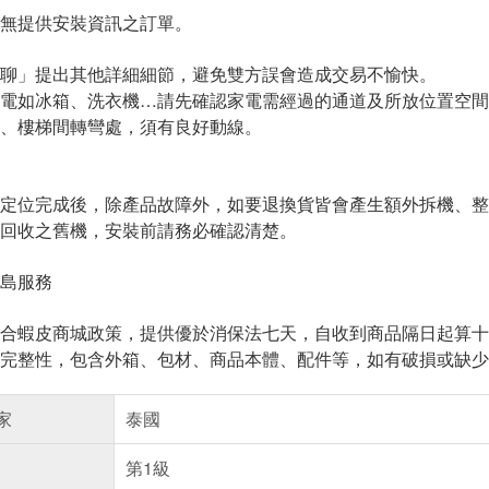
無提供安裝資訊之訂單。
聊」提出其他詳細細節，避免雙方誤會造成交易不愉快。
電如冰箱、洗衣機…請先確認家電需經過的通道及所放位置空間
、樓梯間轉彎處，須有良好動線。
定位完成後，除產品故障外，如要退換貨皆會產生額外拆機、整
回收之舊機，安裝前請務必確認清楚。
島服務
合蝦皮商城政策，提供優於消保法七天，自收到商品隔日起算十
完整性，包含外箱、包材、商品本體、配件等，如有破損或缺少
家
泰國
第1級