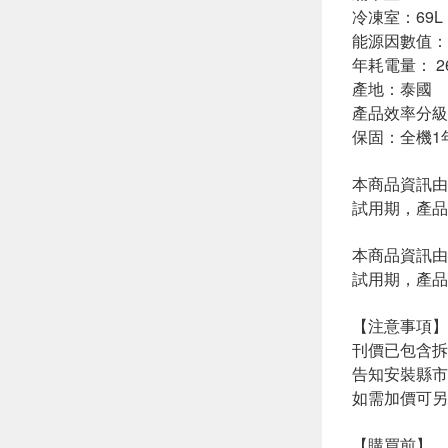
冷凍室：69L
能源因數值：1
年耗電量： 26
產地：泰國
產品效率分級
保固：全機1
本商品資訊由
試用期，產品
本商品資訊由
試用期，產品
【注意事項】
刊價已包含拆
告知安裝縣市
如需加價可另
【購買前】