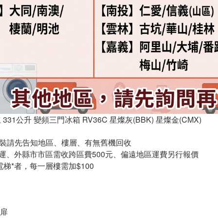
日立 331公升 變頻三門冰箱 RV36C 星燦灰(BBK) 星燦金(CMX)
安裝請先告知地區、樓層、有無舊機回收
免運、外縣市市區需收跨區費500元、偏遠地區運費另行報價
無電梯*者，每一層樓需加$100
扉