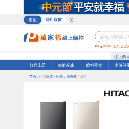
宅配
到店取貨
中元拜拜
UNIDES
米
巧克力
衛生紙
線上商
好康主題
生鮮冷凍
飲料零食
米油沖
首頁
/ 生活家電
/ 冰箱．洗衣機
/ 冰箱