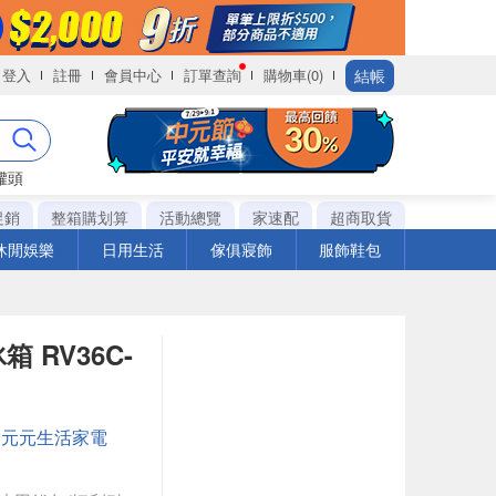
結帳
登入
註冊
會員中心
訂單查詢
購物車(0)
罐頭
促銷
整箱購划算
活動總覽
家速配
超商取貨
休閒娛樂
日用生活
傢俱寢飾
服飾鞋包
箱 RV36C-
：
元元生活家電