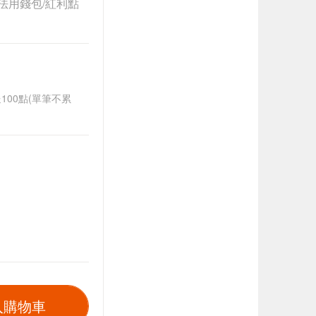
法用錢包/紅利點
送100點(單筆不累
入購物車