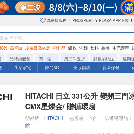
萬家福服務
PROSPERITY PLAZA APP下載
IGN
高蛋白
冷氣最高省萬
福利品
餅乾
泡麵
飲料
義美
中元拜拜
咖啡
城
品牌旗艦館
買一送一
第二件五折
點數加碼送
檔期
泡
生活家電
熱門3C
美妝個清
嬰童保健
HITACHI 日立 331公升 變頻三門冰
CMX星燦金/ 贈循環扇
◎品牌：
HITACHI
◎規格： 1台
◎逛逛專館
館