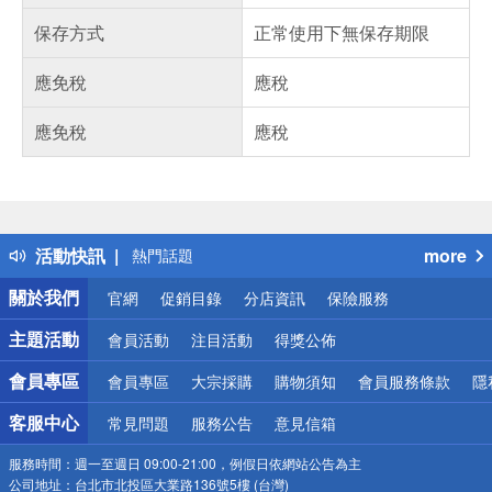
保存方式
正常使用下無保存期限
應免稅
應稅
應免稅
應稅
偏遠地區配送
詐騙網頁！請小心！
得獎公告
活動快訊
more
熱門話題
銀行優惠
關於我們
官網
促銷目錄
分店資訊
保險服務
偏遠地區配送
詐騙網頁！請小心！
主題活動
會員活動
注目活動
得獎公佈
會員專區
會員專區
大宗採購
購物須知
會員服務條款
隱
客服中心
常見問題
服務公告
意見信箱
服務時間：
週一至週日 09:00-21:00，例假日依網站公告為主
公司地址：
台北市北投區大業路136號5樓 (台灣)