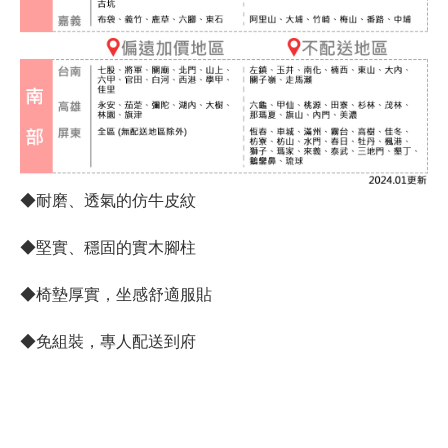
◆耐磨、透氣的仿牛皮紋
◆堅實、穩固的實木腳柱
◆椅墊厚實，坐感舒適服貼
◆免組裝，專人配送到府