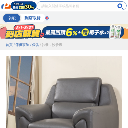
宅配
到店取貨
首頁
/ 傢俱寢飾
/ 傢俱
/ 沙發．沙發床