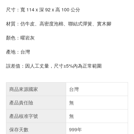
尺寸：寬 114 x 深 92 x 高 100 公分
材質：仿牛皮、高密度泡棉、聯結式彈簧、實木腳
顏色：曜岩灰
產地：台灣
誤差值：因人工丈量，尺寸±5%內為正常範圍
商品來源國家
台灣
產品責任險
無
產品核准字號
無
保存天數
999年