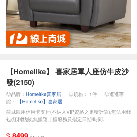
【Homelike】 喜家居單人座仿牛皮沙
發(2150)
◎品牌：
Homelike喜家居
◎規格： 1件
◎逛逛專
館：
【Homelike】喜家居
商城限用信用卡支付(不納入VIP資格之累積計算),無法用錢
包/紅利點數,無搬運上樓服務及指定日期/時間.
$
8499
$13,499