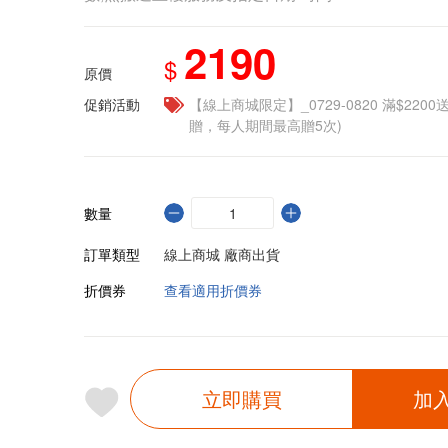
2190
$
原價
促銷活動
【線上商城限定】_0729-0820 滿$2200
贈，每人期間最高贈5次)
數量
訂單類型
線上商城 廠商出貨
折價券
查看適用折價券
立即購買
加