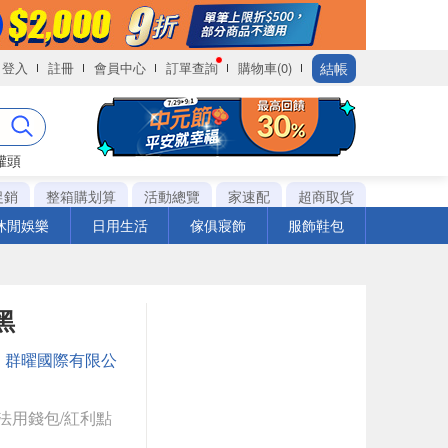
結帳
登入
註冊
會員中心
訂單查詢
購物車(0)
罐頭
促銷
整箱購划算
活動總覽
家速配
超商取貨
休閒娛樂
日用生活
傢俱寢飾
服飾鞋包
黑
：
群曜國際有限公
法用錢包/紅利點