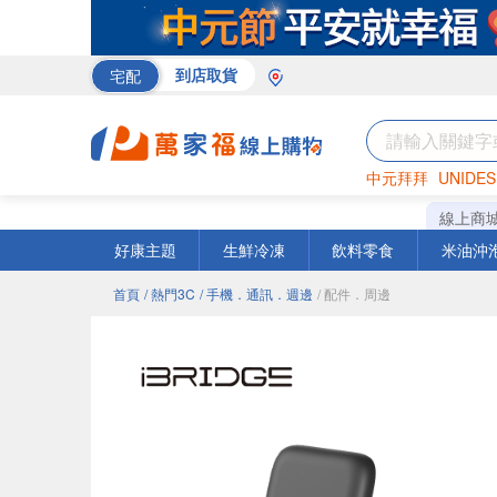
宅配
到店取貨
中元拜拜
UNIDES
米
巧克力
海苔
線上商
好康主題
生鮮冷凍
飲料零食
米油沖
首頁
/ 熱門3C
/ 手機．通訊．週邊
/ 配件．周邊