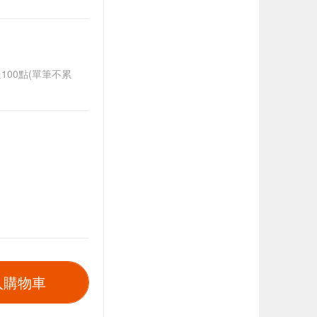
送100點(單筆不累
入購物車