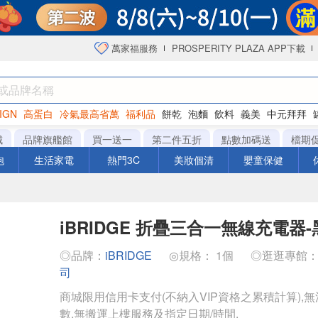
萬家福服務
PROSPERITY PLAZA APP下載
IGN
高蛋白
冷氣最高省萬
福利品
餅乾
泡麵
飲料
義美
中元拜拜
衛生紙
城
品牌旗艦館
買一送一
第二件五折
點數加碼送
檔期
泡
生活家電
熱門3C
美妝個清
嬰童保健
iBRIDGE 折疊三合一無線充電器-
◎品牌：
iBRIDGE
◎規格： 1個
◎逛逛專館
司
商城限用信用卡支付(不納入VIP資格之累積計算),無
數,無搬運上樓服務及指定日期/時間.