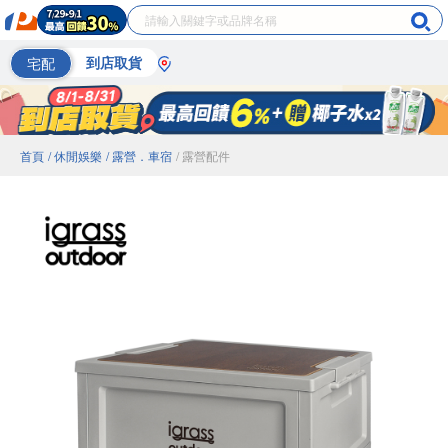
宅配
到店取貨
首頁
/ 休閒娛樂
/ 露營．車宿
/ 露營配件