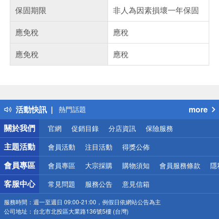
保固期限
非人為因素損壞一年保固
應免稅
應稅
應免稅
應稅
偏遠地區配送
詐騙網頁！請小心！
得獎公告
活動快訊
more
熱門話題
銀行優惠
關於我們
官網
促銷目錄
分店資訊
保險服務
偏遠地區配送
詐騙網頁！請小心！
主題活動
會員活動
注目活動
得獎公佈
會員專區
會員專區
大宗採購
購物須知
會員服務條款
隱
客服中心
常見問題
服務公告
意見信箱
服務時間：
週一至週日 09:00-21:00，例假日依網站公告為主
公司地址：
台北市北投區大業路136號5樓 (台灣)