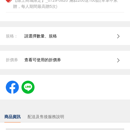
【線上商城限定】_0729-0820 滿$2200送100點(單筆不累
贈，每人期間最高贈5次)
規格：
請選擇數量、規格
折價券
查看可使用的折價券
商品資訊
配送及售後服務說明