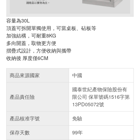
容量為30L
頂蓋可拆開單獨使用，可當桌板、砧板等
加強結構，可耐重8KG
多向開蓋，取物更方便
摺疊式設計，方便收納與攜帶
收納後 厚度僅6CM
商品來源國家
中國
國泰世紀產物保險股份有
產品責任險
限公司 保單號碼1516字第
13PD05072號
產品核准字號
免驗
保存天數
99年