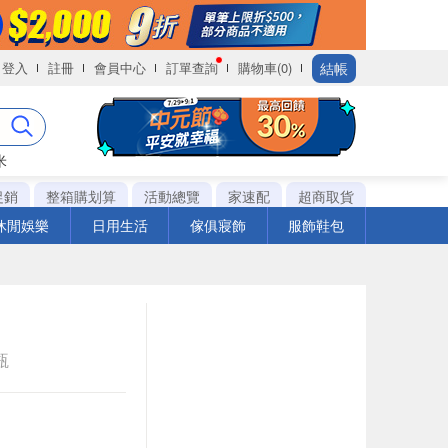
結帳
登入
註冊
會員中心
訂單查詢
購物車(0)
米
促銷
整箱購划算
活動總覽
家速配
超商取貨
休閒娛樂
日用生活
傢俱寢飾
服飾鞋包
瓶