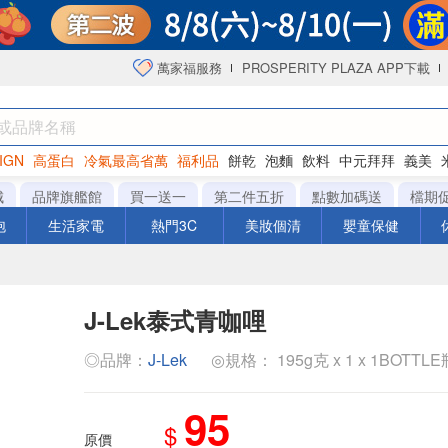
萬家福服務
PROSPERITY PLAZA APP下載
IGN
高蛋白
冷氣最高省萬
福利品
餅乾
泡麵
飲料
中元拜拜
義美
海苔
城
品牌旗艦館
買一送一
第二件五折
點數加碼送
檔期
泡
生活家電
熱門3C
美妝個清
嬰童保健
J-Lek泰式青咖哩
◎品牌：
J-Lek
◎規格： 195g克 x 1 x 1BOTTLE
95
$
原價