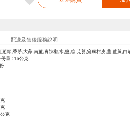
配送及售後服務說明
紅蔥頭,香茅,大蒜,南薑,青辣椒,水,鹽,糖,芫荽,痲瘋柑皮,薑,薑黃,
份量 : 15公克
3份
克
公克
公克
2公克