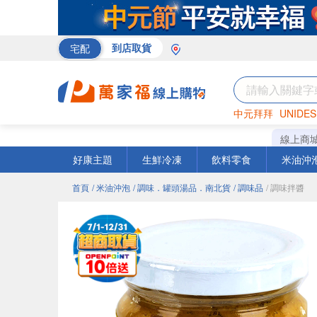
宅配
到店取貨
中元拜拜
UNIDES
巧克力
罐頭
咖啡
線上商
好康主題
生鮮冷凍
飲料零食
米油沖
首頁
/ 米油沖泡
/ 調味．罐頭湯品．南北貨
/ 調味品
/ 調味拌醬