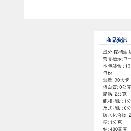
商品資訊
成分:棕櫚油,
營養標示:每一
本包裝含 : 1
每份
熱量: 30大卡
蛋白質: 0公
脂肪: 2公克
飽和脂肪: 1
反式脂肪: 0
碳水化合物: 
糖: 1公克
鈉: 480毫克