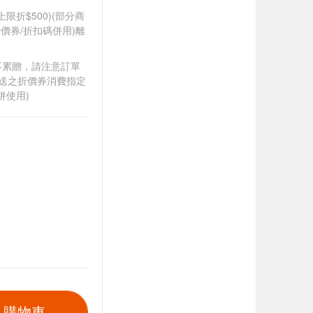
筆上限折$500)(部分商
價券/折扣碼併用)離
筆不累贈，請注意訂單
贈送之折價券消費指定
併使用)
入購物車