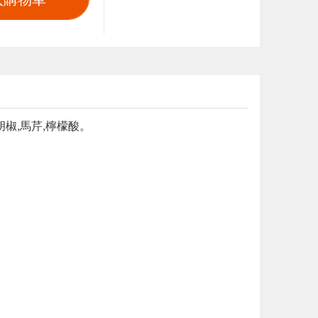
白胡椒,馬芹,檸檬酸。