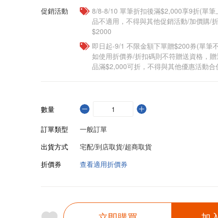
促銷活動
8/8-8/10 單筆折扣後滿$2,000享9折(單
品不適用，不得與其他促銷活動/加價購/折
$2000
即日起-9/1 不限金額下單贈$200券(單
如使用折價券/折扣碼則不符贈送資格，
品滿$2,000可折，不得與其他優惠活動合
數量
訂單類型
一般訂單
出貨方式
宅配/到店取貨/超商取貨
折價券
查看適用折價券
立即購買
加