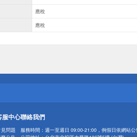
應稅
應稅
送
請小心！
送
客服中心
聯絡我們
請小心！
常見問題
服務時間：
週一至週日 09:00-21:00，例假日依網站