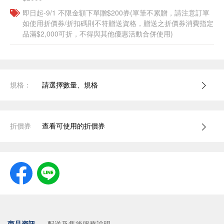
即日起-9/1 不限金額下單贈$200券(單筆不累贈，請注意訂單
如使用折價券/折扣碼則不符贈送資格，贈送之折價券消費指定
品滿$2,000可折，不得與其他優惠活動合併使用)
規格：
請選擇數量、規格
折價券
查看可使用的折價券
商品資訊
配送及售後服務說明