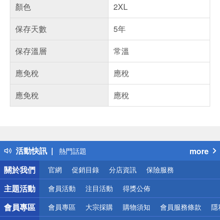
顏色
2XL
保存天數
5年
保存溫層
常溫
應免稅
應稅
應免稅
應稅
偏遠地區配送
詐騙網頁！請小心！
得獎公告
活動快訊
more
熱門話題
銀行優惠
關於我們
官網
促銷目錄
分店資訊
保險服務
偏遠地區配送
詐騙網頁！請小心！
主題活動
會員活動
注目活動
得獎公佈
會員專區
會員專區
大宗採購
購物須知
會員服務條款
隱