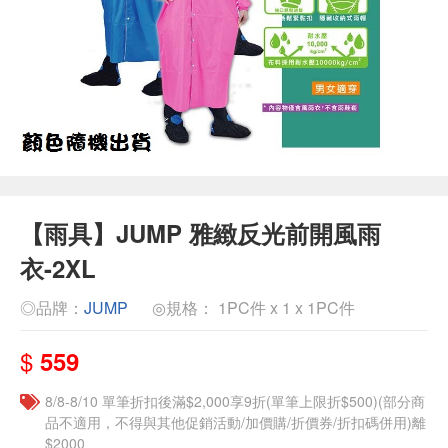
【雨具】JUMP 雅緻反光前開風雨
衣-2XL
◎品牌：
JUMP
◎規格： 1PC件 x 1 x 1PC件
$
559
8/8-8/10 單筆折扣後滿$2,000享9折(單筆上限折$500)(部分商
品不適用，不得與其他促銷活動/加價購/折價券/折扣碼併用)離
$2000