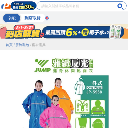
宅配
到店取貨
首頁
/ 服飾鞋包
/ 雨衣雨具